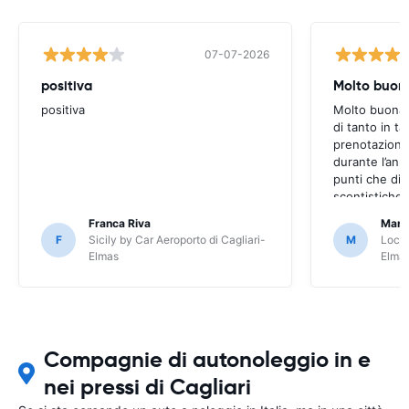
07-07-2026
positiva
Molto buon
positiva
Molto buona,
di tanto in t
prenotazioni,
durante l’an
punti che dia
scontistiche r
Franca Riva
Marco
F
Sicily by Car Aeroporto di Cagliari-
M
Locau
Elmas
Elma
Compagnie di autonoleggio in e
nei pressi di Cagliari