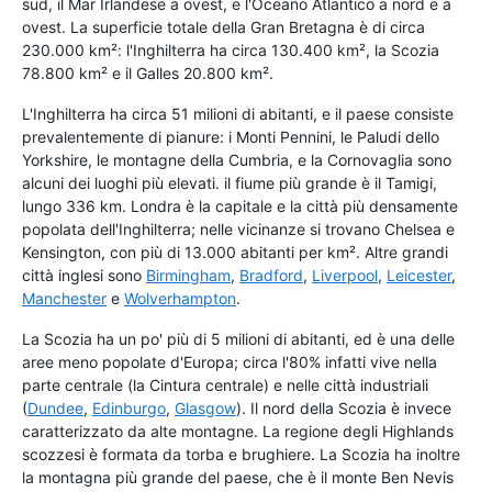
sud, il Mar Irlandese a ovest, e l'Oceano Atlantico a nord e a
ovest. La superficie totale della Gran Bretagna è di circa
230.000 km²: l'Inghilterra ha circa 130.400 km², la Scozia
78.800 km² e il Galles 20.800 km².
L'Inghilterra ha circa 51 milioni di abitanti, e il paese consiste
prevalentemente di pianure: i Monti Pennini, le Paludi dello
Yorkshire, le montagne della Cumbria, e la Cornovaglia sono
alcuni dei luoghi più elevati. il fiume più grande è il Tamigi,
lungo 336 km. Londra è la capitale e la città più densamente
popolata dell'Inghilterra; nelle vicinanze si trovano Chelsea e
Kensington, con più di 13.000 abitanti per km². Altre grandi
città inglesi sono
Birmingham
,
Bradford
,
Liverpool
,
Leicester
,
Manchester
e
Wolverhampton
.
La Scozia ha un po' più di 5 milioni di abitanti, ed è una delle
aree meno popolate d'Europa; circa l'80% infatti vive nella
parte centrale (la Cintura centrale) e nelle città industriali
(
Dundee
,
Edinburgo
,
Glasgow
). Il nord della Scozia è invece
caratterizzato da alte montagne. La regione degli Highlands
scozzesi è formata da torba e brughiere. La Scozia ha inoltre
la montagna più grande del paese, che è il monte Ben Nevis