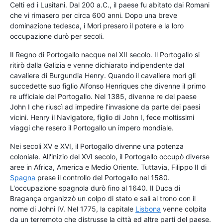
Celti ed i Lusitani. Dal 200 a.C., il paese fu abitato dai Romani
che vi rimasero per circa 600 anni. Dopo una breve
dominazione tedesca, i Mori presero il potere e la loro
occupazione durò per secoli.
Il Regno di Portogallo nacque nel XII secolo. Il Portogallo si
ritirò dalla Galizia e venne dichiarato indipendente dal
cavaliere di Burgundia Henry. Quando il cavaliere morì gli
succedette suo figlio Alfonso Henriques che divenne il primo
re ufficiale del Portogallo. Nel 1385, divenne re del paese
John I che riuscì ad impedire l'invasione da parte dei paesi
vicini. Henry il Navigatore, figlio di John I, fece moltissimi
viaggi che resero il Portogallo un impero mondiale.
Nei secoli XV e XVI, il Portogallo divenne una potenza
coloniale. All'inizio del XVI secolo, il Portogallo occupò diverse
aree in Africa, America e Medio Oriente. Tuttavia, Filippo II di
Spagna
prese il controllo del Portogallo nel 1580.
L'occupazione spagnola durò fino al 1640. Il Duca di
Bragança organizzò un colpo di stato e salì al trono con il
nome di Johni IV. Nel 1775, la capitale
Lisbona
venne colpita
da un terremoto che distrusse la città ed altre parti del paese.