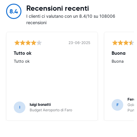
Recensioni recenti
8.4
I clienti ci valutano con un 8.4/10 su 108006
recensioni
23-06-2025
Tutto ok
Buona
Tutto ok
Buona
Ferd
luigi bonatti
F
Goldc
l
Budget Aeroporto di Faro
Porte