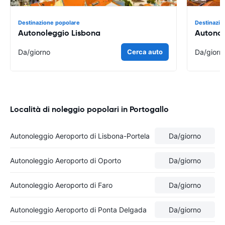
Destinazione popolare
Destinazio
Autonoleggio Lisbona
Autonol
Da
/giorno
Cerca auto
Da
/giorn
Località di noleggio popolari in Portogallo
Autonoleggio Aeroporto di Lisbona-Portela
Da
/giorno
Autonoleggio Aeroporto di Oporto
Da
/giorno
Autonoleggio Aeroporto di Faro
Da
/giorno
Autonoleggio Aeroporto di Ponta Delgada
Da
/giorno