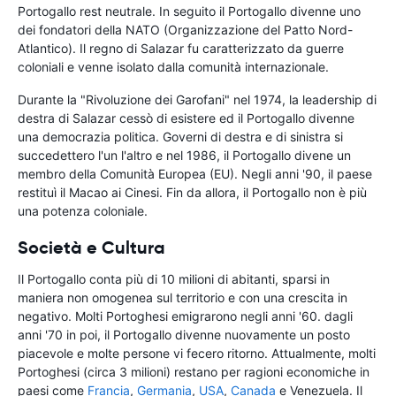
Portogallo rest neutrale. In seguito il Portogallo divenne uno
dei fondatori della NATO (Organizzazione del Patto Nord-
Atlantico). Il regno di Salazar fu caratterizzato da guerre
coloniali e venne isolato dalla comunità internazionale.
Durante la "Rivoluzione dei Garofani" nel 1974, la leadership di
destra di Salazar cessò di esistere ed il Portogallo divenne
una democrazia politica. Governi di destra e di sinistra si
succedettero l'un l'altro e nel 1986, il Portogallo divene un
membro della Comunità Europea (EU). Negli anni '90, il paese
restituì il Macao ai Cinesi. Fin da allora, il Portogallo non è più
una potenza coloniale.
Società e Cultura
Il Portogallo conta più di 10 milioni di abitanti, sparsi in
maniera non omogenea sul territorio e con una crescita in
negativo. Molti Portoghesi emigrarono negli anni '60. dagli
anni '70 in poi, il Portogallo divenne nuovamente un posto
piacevole e molte persone vi fecero ritorno. Attualmente, molti
Portoghesi (circa 3 milioni) restano per ragioni economiche in
paesi come
Francia
,
Germania
,
USA
,
Canada
e Venezuela. Il