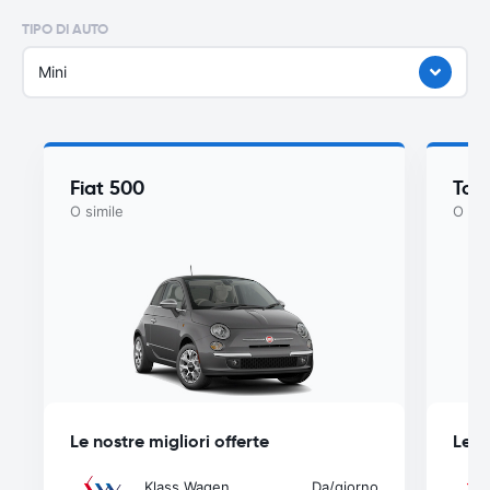
TIPO DI AUTO
Mini
Fiat 500
Toy
O simile
O sim
Le nostre migliori offerte
Le n
Klass Wagen
Da
/giorno