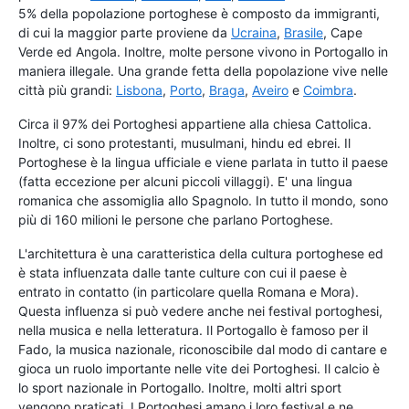
5% della popolazione portoghese è composto da immigranti,
di cui la maggior parte proviene da
Ucraina
,
Brasile
, Cape
Verde ed Angola. Inoltre, molte persone vivono in Portogallo in
maniera illegale. Una grande fetta della popolazione vive nelle
città più grandi:
Lisbona
,
Porto
,
Braga
,
Aveiro
e
Coimbra
.
Circa il 97% dei Portoghesi appartiene alla chiesa Cattolica.
Inoltre, ci sono protestanti, musulmani, hindu ed ebrei. Il
Portoghese è la lingua ufficiale e viene parlata in tutto il paese
(fatta eccezione per alcuni piccoli villaggi). E' una lingua
romanica che assomiglia allo Spagnolo. In tutto il mondo, sono
più di 160 milioni le persone che parlano Portoghese.
L'architettura è una caratteristica della cultura portoghese ed
è stata influenzata dalle tante culture con cui il paese è
entrato in contatto (in particolare quella Romana e Mora).
Questa influenza si può vedere anche nei festival portoghesi,
nella musica e nella letteratura. Il Portogallo è famoso per il
Fado, la musica nazionale, riconoscibile dal modo di cantare e
gioca un ruolo importante nelle vite dei Portoghesi. Il calcio è
lo sport nazionale in Portogallo. Inoltre, molti altri sport
vengono praticati. I Portoghesi amano i loro festival e ne