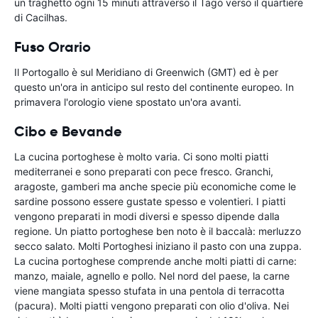
un traghetto ogni 15 minuti attraverso il Tago verso il quartiere
di Cacilhas.
Fuso Orario
Il Portogallo è sul Meridiano di Greenwich (GMT) ed è per
questo un'ora in anticipo sul resto del continente europeo. In
primavera l'orologio viene spostato un'ora avanti.
Cibo e Bevande
La cucina portoghese è molto varia. Ci sono molti piatti
mediterranei e sono preparati con pece fresco. Granchi,
aragoste, gamberi ma anche specie più economiche come le
sardine possono essere gustate spesso e volentieri. I piatti
vengono preparati in modi diversi e spesso dipende dalla
regione. Un piatto portoghese ben noto è il baccalà: merluzzo
secco salato. Molti Portoghesi iniziano il pasto con una zuppa.
La cucina portoghese comprende anche molti piatti di carne:
manzo, maiale, agnello e pollo. Nel nord del paese, la carne
viene mangiata spesso stufata in una pentola di terracotta
(pacura). Molti piatti vengono preparati con olio d'oliva. Nei