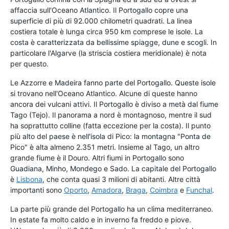
affaccia sull'Oceano Atlantico. Il Portogallo copre una
superficie di più di 92.000 chilometri quadrati. La linea
costiera totale è lunga circa 950 km comprese le isole. La
costa è caratterizzata da bellissime spiagge, dune e scogli. In
particolare l'Algarve (la striscia costiera meridionale) è nota
per questo.
Le Azzorre e Madeira fanno parte del Portogallo. Queste isole
si trovano nell'Oceano Atlantico. Alcune di queste hanno
ancora dei vulcani attivi. Il Portogallo è diviso a metà dal fiume
Tago (Tejo). Il panorama a nord è montagnoso, mentre il sud
ha soprattutto colline (fatta eccezione per la costa). Il punto
più alto del paese è nell'isola di Pico: la montagna "Ponta de
Pico" è alta almeno 2.351 metri. Insieme al Tago, un altro
grande fiume è il Douro. Altri fiumi in Portogallo sono
Guadiana, Minho, Mondego e Sado. La capitale del Portogallo
è
Lisbona
, che conta quasi 3 milioni di abitanti. Altre città
importanti sono
Oporto
,
Amadora
,
Braga
,
Coimbra
e
Funchal
.
La parte più grande del Portogallo ha un clima mediterraneo.
In estate fa molto caldo e in inverno fa freddo e piove.