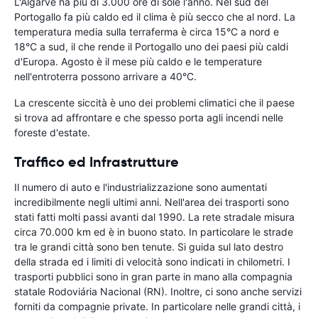
L'Algarve ha più di 3.000 ore di sole l'anno. Nel sud del
Portogallo fa più caldo ed il clima è più secco che al nord. La
temperatura media sulla terraferma è circa 15°C a nord e
18°C a sud, il che rende il Portogallo uno dei paesi più caldi
d'Europa. Agosto è il mese più caldo e le temperature
nell'entroterra possono arrivare a 40°C.
La crescente siccità è uno dei problemi climatici che il paese
si trova ad affrontare e che spesso porta agli incendi nelle
foreste d'estate.
Traffico ed Infrastrutture
Il numero di auto e l'industrializzazione sono aumentati
incredibilmente negli ultimi anni. Nell'area dei trasporti sono
stati fatti molti passi avanti dal 1990. La rete stradale misura
circa 70.000 km ed è in buono stato. In particolare le strade
tra le grandi città sono ben tenute. Si guida sul lato destro
della strada ed i limiti di velocità sono indicati in chilometri. I
trasporti pubblici sono in gran parte in mano alla compagnia
statale Rodoviária Nacional (RN). Inoltre, ci sono anche servizi
forniti da compagnie private. In particolare nelle grandi città, i