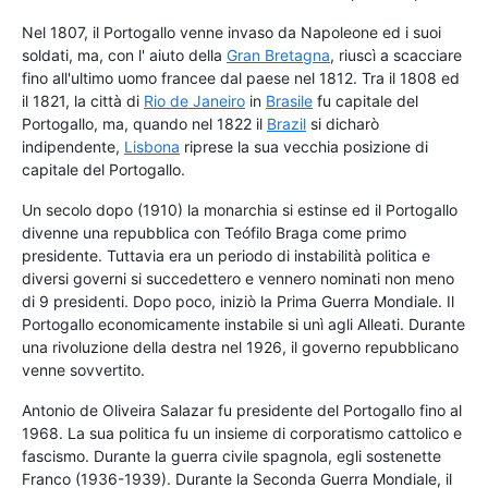
Nel 1807, il Portogallo venne invaso da Napoleone ed i suoi
soldati, ma, con l' aiuto della
Gran Bretagna
, riuscì a scacciare
fino all'ultimo uomo francee dal paese nel 1812. Tra il 1808 ed
il 1821, la città di
Rio de Janeiro
in
Brasile
fu capitale del
Portogallo, ma, quando nel 1822 il
Brazil
si dicharò
indipendente,
Lisbona
riprese la sua vecchia posizione di
capitale del Portogallo.
Un secolo dopo (1910) la monarchia si estinse ed il Portogallo
divenne una repubblica con Teófilo Braga come primo
presidente. Tuttavia era un periodo di instabilità politica e
diversi governi si succedettero e vennero nominati non meno
di 9 presidenti. Dopo poco, iniziò la Prima Guerra Mondiale. Il
Portogallo economicamente instabile si unì agli Alleati. Durante
una rivoluzione della destra nel 1926, il governo repubblicano
venne sovvertito.
Antonio de Oliveira Salazar fu presidente del Portogallo fino al
1968. La sua politica fu un insieme di corporatismo cattolico e
fascismo. Durante la guerra civile spagnola, egli sostenette
Franco (1936-1939). Durante la Seconda Guerra Mondiale, il