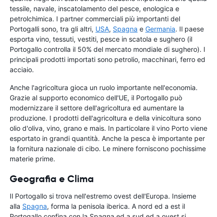
tessile, navale, inscatolamento del pesce, enologica e
petrolchimica. I partner commerciali più importanti del
Portogalli sono, tra gli altri,
USA
,
Spagna
e
Germania
. Il paese
esporta vino, tessuti, vestiti, pesce in scatola e sughero (il
Portogallo controlla il 50% del mercato mondiale di sughero). I
principali prodotti importati sono petrolio, macchinari, ferro ed
acciaio.
Anche l'agricoltura gioca un ruolo importante nell'economia.
Grazie al supporto economico dell'UE, il Portogallo può
modernizzare il settore dell'agricoltura ed aumentare la
produzione. I prodotti dell'agricoltura e della vinicoltura sono
olio d'oliva, vino, grano e mais. In particolare il vino Porto viene
esportato in grandi quantità. Anche la pesca è importante per
la fornitura nazionale di cibo. Le minere forniscono pochissime
materie prime.
Geografia e Clima
Il Portogallo si trova nell'estremo ovest dell'Europa. Insieme
alla
Spagna
, forma la penisola iberica. A nord ed a est il
Portogallo confina con la Spagna ed a sud ed a ovest si