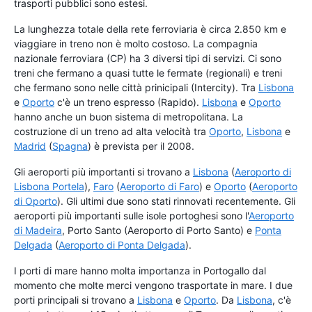
trasporti pubblici sono estesi.
La lunghezza totale della rete ferroviaria è circa 2.850 km e
viaggiare in treno non è molto costoso. La compagnia
nazionale ferroviara (CP) ha 3 diversi tipi di servizi. Ci sono
treni che fermano a quasi tutte le fermate (regionali) e treni
che fermano sono nelle città prinicipali (Intercity). Tra
Lisbona
e
Oporto
c'è un treno espresso (Rapido).
Lisbona
e
Oporto
hanno anche un buon sistema di metropolitana. La
costruzione di un treno ad alta velocità tra
Oporto
,
Lisbona
e
Madrid
(
Spagna
) è prevista per il 2008.
Gli aeroporti più importanti si trovano a
Lisbona
(
Aeroporto di
Lisbona Portela
),
Faro
(
Aeroporto di Faro
) e
Oporto
(
Aeroporto
di Oporto
). Gli ultimi due sono stati rinnovati recentemente. Gli
aeroporti più importanti sulle isole portoghesi sono l'
Aeroporto
di Madeira
, Porto Santo (Aeroporto di Porto Santo) e
Ponta
Delgada
(
Aeroporto di Ponta Delgada
).
I porti di mare hanno molta importanza in Portogallo dal
momento che molte merci vengono trasportate in mare. I due
porti principali si trovano a
Lisbona
e
Oporto
. Da
Lisbona
, c'è