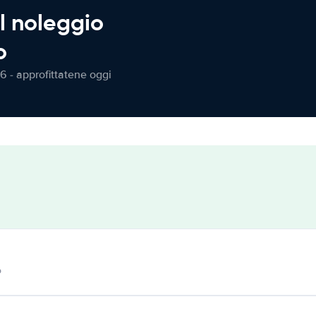
l noleggio
o
6 - approfittatene oggi
o