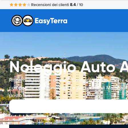
8.4
Recensioni dei clienti
/ 10
Noleggio Auto 
Risparmia tempo e denaro. Confrontiamo le offerte d
compagnie di autonoleggio a Aeroporto di Málaga a
posto tuo.