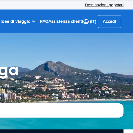
Destinazioni popolari
 idee di viaggio
FAQ
Assistenza clienti
(IT)
Accedi
aga