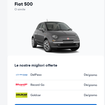
Fiat 500
O simile
Le nostre migliori offerte
DelPaso
Da
/giorno
Record Go
Da
/giorno
Goldcar
Da
/giorno