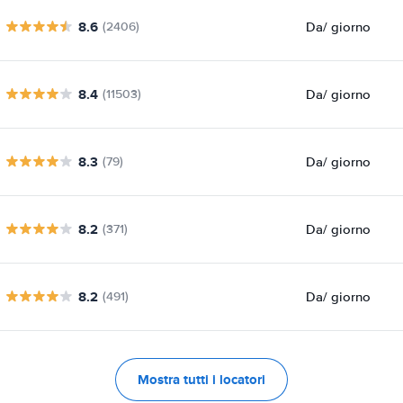
8.6
Da
/ giorno
(2406)
8.4
Da
/ giorno
(11503)
8.3
Da
/ giorno
(79)
8.2
Da
/ giorno
(371)
8.2
Da
/ giorno
(491)
Mostra tutti i locatori