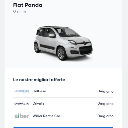
Fiat Panda
O simile
Le nostre migliori offerte
DelPaso
Da
/giorno
Drivalia
Da
/giorno
Wiber Rent a Car
Da
/giorno