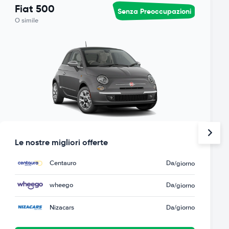
Fiat 500
Senza Preoccupazioni
O simile
Le nostre migliori offerte
Centauro
Da
/giorno
wheego
Da
/giorno
Nizacars
Da
/giorno