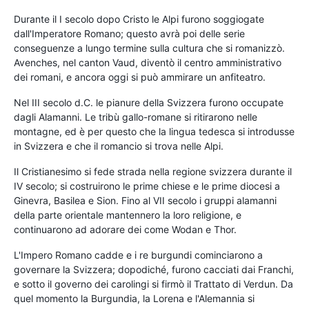
Durante il I secolo dopo Cristo le Alpi furono soggiogate
dall'Imperatore Romano; questo avrà poi delle serie
conseguenze a lungo termine sulla cultura che si romanizzò.
Avenches, nel canton Vaud, diventò il centro amministrativo
dei romani, e ancora oggi si può ammirare un anfiteatro.
Nel III secolo d.C. le pianure della Svizzera furono occupate
dagli Alamanni. Le tribù gallo-romane si ritirarono nelle
montagne, ed è per questo che la lingua tedesca si introdusse
in Svizzera e che il romancio si trova nelle Alpi.
Il Cristianesimo si fede strada nella regione svizzera durante il
IV secolo; si costruirono le prime chiese e le prime diocesi a
Ginevra, Basilea e Sion. Fino al VII secolo i gruppi alamanni
della parte orientale mantennero la loro religione, e
continuarono ad adorare dei come Wodan e Thor.
L'Impero Romano cadde e i re burgundi cominciarono a
governare la Svizzera; dopodiché, furono cacciati dai Franchi,
e sotto il governo dei carolingi si firmò il Trattato di Verdun. Da
quel momento la Burgundia, la Lorena e l'Alemannia si