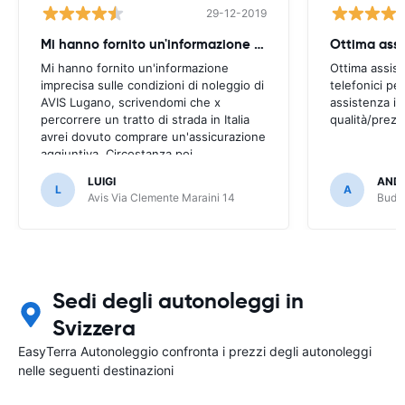
29-12-2019
Mi hanno fornito un'informazione imprecisa
Mi hanno fornito un'informazione
Ottima assist
imprecisa sulle condizioni di noleggio di
telefonici pe
AVIS Lugano, scrivendomi che x
assistenza i
percorrere un tratto di strada in Italia
qualità/prezz
avrei dovuto comprare un'assicurazione
aggiuntiva. Circostanza poi
fortunatamente smentita da AVIS
LUIGI
ANDR
Lugano. Per il resto servizio eccellente
L
A
Avis Via Clemente Maraini 14
Budge
as usual
Sedi degli autonoleggi in
Svizzera
EasyTerra Autonoleggio confronta i prezzi degli autonoleggi
nelle seguenti destinazioni