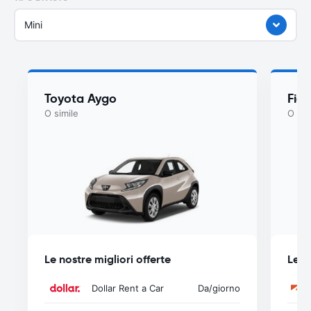
Mini
Toyota Aygo
Fiat
O simile
O sim
Le nostre migliori offerte
Le n
Dollar Rent a Car
Da
/giorno