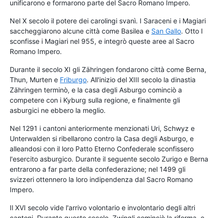
unificarono e formarono parte del Sacro Romano Impero.
Nel X secolo il potere dei carolingi svanì. I Saraceni e i Magiari
saccheggiarono alcune città come Basilea e
San Gallo
. Otto I
sconfisse i Magiari nel 955, e integrò queste aree al Sacro
Romano Impero.
Durante il secolo XI gli Zähringen fondarono città come Berna,
Thun, Murten e
Friburgo
. All'inizio del XIII secolo la dinastia
Zähringen terminò, e la casa degli Asburgo cominciò a
competere con i Kyburg sulla regione, e finalmente gli
asburgici ne ebbero la meglio.
Nel 1291 i cantoni anteriormente menzionati Uri, Schwyz e
Unterwalden si ribellarono contro la Casa degli Asburgo, e
alleandosi con il loro Patto Eterno Confederale sconfissero
l'esercito asburgico. Durante il seguente secolo Zurigo e Berna
entrarono a far parte della confederazione; nel 1499 gli
svizzeri ottennero la loro indipendenza dal Sacro Romano
Impero.
Il XVI secolo vide l'arrivo volontario e involontario degli altri
cantoni. Durante questo secolo, Zwingli cominciò la riforma, e