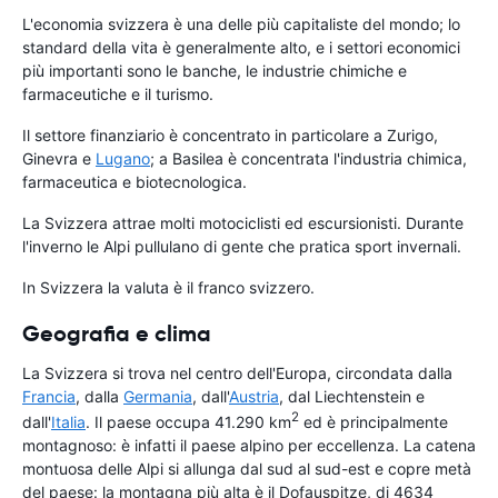
L'economia svizzera è una delle più capitaliste del mondo; lo
standard della vita è generalmente alto, e i settori economici
più importanti sono le banche, le industrie chimiche e
farmaceutiche e il turismo.
Il settore finanziario è concentrato in particolare a Zurigo,
Ginevra e
Lugano
; a Basilea è concentrata l'industria chimica,
farmaceutica e biotecnologica.
La Svizzera attrae molti motociclisti ed escursionisti. Durante
l'inverno le Alpi pullulano di gente che pratica sport invernali.
In Svizzera la valuta è il franco svizzero.
Geografia e clima
La Svizzera si trova nel centro dell'Europa, circondata dalla
Francia
, dalla
Germania
, dall'
Austria
, dal Liechtenstein e
2
dall'
Italia
. Il paese occupa 41.290 km
ed è principalmente
montagnoso: è infatti il paese alpino per eccellenza. La catena
montuosa delle Alpi si allunga dal sud al sud-est e copre metà
del paese: la montagna più alta è il Dofauspitze, di 4634