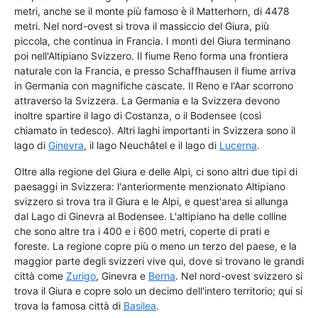
metri, anche se il monte più famoso è il Matterhorn, di 4478
metri. Nel nord-ovest si trova il massiccio del Giura, più
piccola, che continua in Francia. I monti del Giura terminano
poi nell'Altipiano Svizzero. Il fiume Reno forma una frontiera
naturale con la Francia, e presso Schaffhausen il fiume arriva
in Germania con magnifiche cascate. Il Reno e l'Aar scorrono
attraverso la Svizzera. La Germania e la Svizzera devono
inoltre spartire il lago di Costanza, o il Bodensee (così
chiamato in tedesco). Altri laghi importanti in Svizzera sono il
lago di
Ginevra
, il lago Neuchâtel e il lago di
Lucerna
.
Oltre alla regione del Giura e delle Alpi, ci sono altri due tipi di
paesaggi in Svizzera: l'anteriormente menzionato Altipiano
svizzero si trova tra il Giura e le Alpi, e quest'area si allunga
dal Lago di Ginevra al Bodensee. L'altipiano ha delle colline
che sono altre tra i 400 e i 600 metri, coperte di prati e
foreste. La regione copre più o meno un terzo del paese, e la
maggior parte degli svizzeri vive qui, dove si trovano le grandi
città come
Zurigo
, Ginevra e
Berna
. Nel nord-ovest svizzero si
trova il Giura e copre solo un decimo dell'intero territorio; qui si
trova la famosa città di
Basilea
.