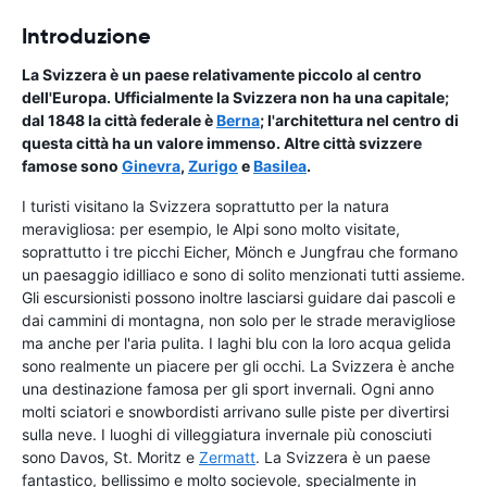
Introduzione
La Svizzera è un paese relativamente piccolo al centro
dell'Europa. Ufficialmente la Svizzera non ha una capitale;
dal 1848 la città federale è
Berna
; l'architettura nel centro di
questa città ha un valore immenso. Altre città svizzere
famose sono
Ginevra
,
Zurigo
e
Basilea
.
I turisti visitano la Svizzera soprattutto per la natura
meravigliosa: per esempio, le Alpi sono molto visitate,
soprattutto i tre picchi Eicher, Mönch e Jungfrau che formano
un paesaggio idilliaco e sono di solito menzionati tutti assieme.
Gli escursionisti possono inoltre lasciarsi guidare dai pascoli e
dai cammini di montagna, non solo per le strade meravigliose
ma anche per l'aria pulita. I laghi blu con la loro acqua gelida
sono realmente un piacere per gli occhi. La Svizzera è anche
una destinazione famosa per gli sport invernali. Ogni anno
molti sciatori e snowbordisti arrivano sulle piste per divertirsi
sulla neve. I luoghi di villeggiatura invernale più conosciuti
sono Davos, St. Moritz e
Zermatt
. La Svizzera è un paese
fantastico, bellissimo e molto socievole, specialmente in