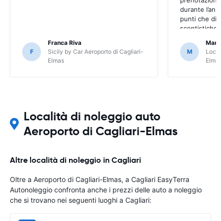
durante l’an
punti che dia
scontistiche r
Franca Riva
Marco
F
Sicily by Car Aeroporto di Cagliari-
M
Locau
Elmas
Elma
Località di noleggio auto
Aeroporto di Cagliari-Elmas
Altre località di noleggio in Cagliari
Oltre a Aeroporto di Cagliari-Elmas, a Cagliari EasyTerra
Autonoleggio confronta anche i prezzi delle auto a noleggio
che si trovano nei seguenti luoghi a Cagliari: