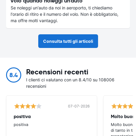
volo quando noleggi un'auto
Se noleggi un'auto da noi in aeroporto, ti chiediamo
l'orario di ritiro e il numero del volo. Non è obbligatorio,
ma offre molti vantaggi.
Consulta tutti gli articoli
Recensioni recenti
8.4
I clienti ci valutano con un 8.4/10 su 108006
recensioni
07-07-2026
positiva
Molto buon
positiva
Molto buona,
di tanto in t
prenotazioni,