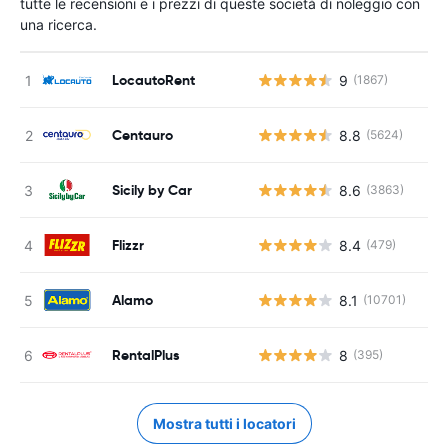
tutte le recensioni e i prezzi di queste società di noleggio con
una ricerca.
LocautoRent
9
(1867)
Centauro
8.8
(5624)
Sicily by Car
8.6
(3863)
Flizzr
8.4
(479)
Alamo
8.1
(10701)
RentalPlus
8
(395)
Mostra tutti i locatori