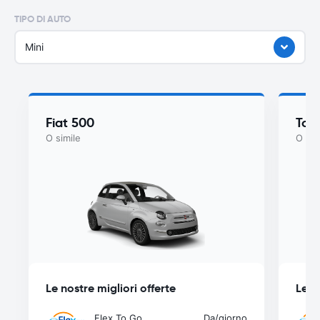
TIPO DI AUTO
Mini
Fiat 500
Toy
O simile
O sim
Le nostre migliori offerte
Le n
Flex To Go
Da
/giorno