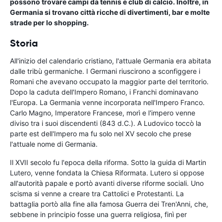
possono trovare campi da tennis e club di calcio. Inoltre, in
Germania si trovano città ricche di divertimenti, bar e molte
strade per lo shopping.
Storia
All'inizio del calendario cristiano, l'attuale Germania era abitata
dalle tribù germaniche. I Germani riuscirono a sconfiggere i
Romani che avevano occupato la maggior parte del territorio.
Dopo la caduta dell'Impero Romano, i Franchi dominavano
l'Europa. La Germania venne incorporata nell'Impero Franco.
Carlo Magno, Imperatore Francese, morì e l'impero venne
diviso tra i suoi discendenti (843 d.C.). A Ludovico toccò la
parte est dell'Impero ma fu solo nel XV secolo che prese
l'attuale nome di Germania.
Il XVII secolo fu l'epoca della riforma. Sotto la guida di Martin
Lutero, venne fondata la Chiesa Riformata. Lutero si oppose
all'autorità papale e portò avanti diverse riforme sociali. Uno
scisma si venne a creare tra Cattolici e Protestanti. La
battaglia portò alla fine alla famosa Guerra dei Tren'Anni, che,
sebbene in principio fosse una guerra religiosa, finì per