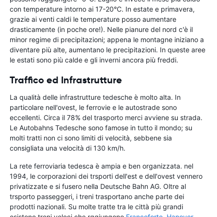
con temperature intorno ai 17-20°C. In estate e primavera,
grazie ai venti caldi le temperature posso aumentare
drasticamente (in poche ore!). Nelle pianure del nord c'è il
minor regime di precipitazioni; appena le montagne iniziano a
diventare più alte, aumentano le precipitazioni. In queste aree
le estati sono più calde e gli inverni ancora più freddi.
Traffico ed Infrastrutture
La qualità delle infrastrutture tedesche è molto alta. In
particolare nell'ovest, le ferrovie e le autostrade sono
eccellenti. Circa il 78% del trasporto merci avviene su strada.
Le Autobahns Tedesche sono famose in tutto il mondo; su
molti tratti non ci sono limiti di velocità, sebbene sia
consigliata una velocità di 130 km/h.
La rete ferroviaria tedesca è ampia e ben organizzata. nel
1994, le corporazioni dei trsporti dell'est e dell'ovest vennero
privatizzate e si fusero nella Deutsche Bahn AG. Oltre al
trsporto passeggeri, i treni trasportano anche parte dei
prodotti nazionali. Su molte tratte tra le città più grandi
esistono treni veloci che rggiungono
Francoforte
,
Hanover
,