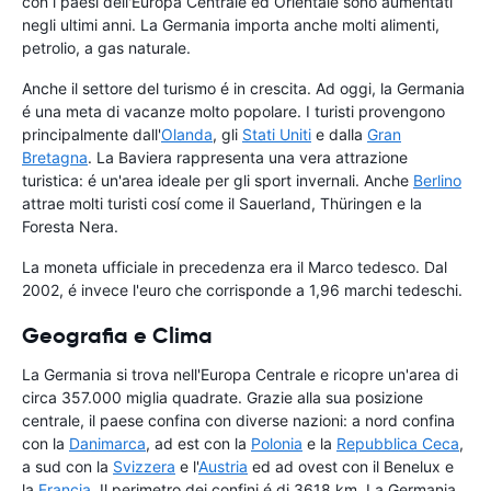
con i paesi dell'Europa Centrale ed Orientale sono aumentati
negli ultimi anni. La Germania importa anche molti alimenti,
petrolio, a gas naturale.
Anche il settore del turismo é in crescita. Ad oggi, la Germania
é una meta di vacanze molto popolare. I turisti provengono
principalmente dall'
Olanda
, gli
Stati Uniti
e dalla
Gran
Bretagna
. La Baviera rappresenta una vera attrazione
turistica: é un'area ideale per gli sport invernali. Anche
Berlino
attrae molti turisti cosí come il Sauerland, Thüringen e la
Foresta Nera.
La moneta ufficiale in precedenza era il Marco tedesco. Dal
2002, é invece l'euro che corrisponde a 1,96 marchi tedeschi.
Geografia e Clima
La Germania si trova nell'Europa Centrale e ricopre un'area di
circa 357.000 miglia quadrate. Grazie alla sua posizione
centrale, il paese confina con diverse nazioni: a nord confina
con la
Danimarca
, ad est con la
Polonia
e la
Repubblica Ceca
,
a sud con la
Svizzera
e l'
Austria
ed ad ovest con il Benelux e
la
Francia
. Il perimetro dei confini é di 3618 km. La Germania