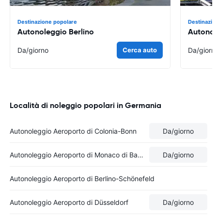
Destinazione popolare
Destinazio
Autonoleggio Berlino
Autonol
Da
/giorno
Cerca auto
Da
/giorn
Località di noleggio popolari in Germania
Autonoleggio Aeroporto di Colonia-Bonn
Da
/giorno
Autonoleggio Aeroporto di Monaco di Baviera
Da
/giorno
Autonoleggio Aeroporto di Berlino-Schönefeld
Autonoleggio Aeroporto di Düsseldorf
Da
/giorno