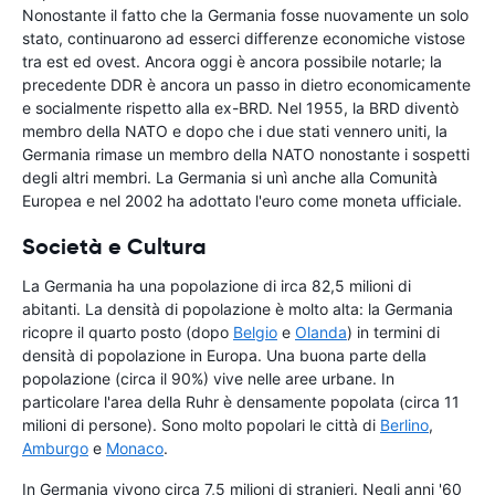
Nonostante il fatto che la Germania fosse nuovamente un solo
stato, continuarono ad esserci differenze economiche vistose
tra est ed ovest. Ancora oggi è ancora possibile notarle; la
precedente DDR è ancora un passo in dietro economicamente
e socialmente rispetto alla ex-BRD. Nel 1955, la BRD diventò
membro della NATO e dopo che i due stati vennero uniti, la
Germania rimase un membro della NATO nonostante i sospetti
degli altri membri. La Germania si unì anche alla Comunità
Europea e nel 2002 ha adottato l'euro come moneta ufficiale.
Società e Cultura
La Germania ha una popolazione di irca 82,5 milioni di
abitanti. La densità di popolazione è molto alta: la Germania
ricopre il quarto posto (dopo
Belgio
e
Olanda
) in termini di
densità di popolazione in Europa. Una buona parte della
popolazione (circa il 90%) vive nelle aree urbane. In
particolare l'area della Ruhr è densamente popolata (circa 11
milioni di persone). Sono molto popolari le città di
Berlino
,
Amburgo
e
Monaco
.
In Germania vivono circa 7,5 milioni di stranieri. Negli anni '60