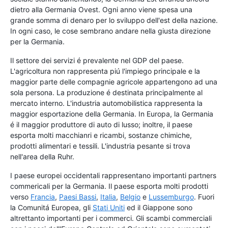
dietro alla Germania Ovest. Ogni anno viene spesa una
grande somma di denaro per lo sviluppo dell'est della nazione.
In ogni caso, le cose sembrano andare nella giusta direzione
per la Germania.
Il settore dei servizi é prevalente nel GDP del paese.
L'agricoltura non rappresenta piú l'impiego principale e la
maggior parte delle compagnie agricole appartengono ad una
sola persona. La produzione é destinata principalmente al
mercato interno. L'industria automobilistica rappresenta la
maggior esportazione della Germania. In Europa, la Germania
é il maggior produttore di auto di lusso; inoltre, il paese
esporta molti macchianri e ricambi, sostanze chimiche,
prodotti alimentari e tessili. L'industria pesante si trova
nell'area della Ruhr.
I paese europei occidentali rappresentano importanti partners
commericali per la Germania. Il paese esporta molti prodotti
verso
Francia
,
Paesi Bassi
,
Italia
,
Belgio
e
Lussemburgo
. Fuori
la Comunitá Europea, gli
Stati Uniti
ed il Giappone sono
altrettanto importanti per i commerci. Gli scambi commerciali