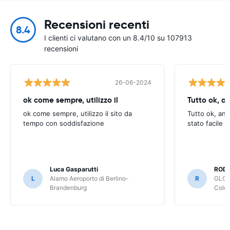
Recensioni recenti
8.4
I clienti ci valutano con un 8.4/10 su 107913
recensioni
26-06-2024
ok come sempre, utilizzo il
Tutto ok, a
ok come sempre, utilizzo il sito da
Tutto ok, anc
tempo con soddisfazione
stato facile 
Luca Gasparutti
ROD
L
Alamo Aeroporto di Berlino-
R
GLOB
Brandenburg
Colo