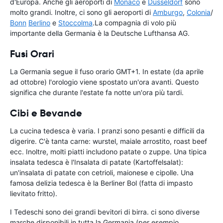
d'Europa. Anche gli aeroporti di
Monaco
e
Dusseldorf
sono
molto grandi. Inoltre, ci sono gli aeroporti di
Amburgo
,
Colonia
/
Bonn
Berlino
e
Stoccolma
.La compagnia di volo più
importante della Germania è la Deutsche Lufthansa AG.
Fusi Orari
La Germania segue il fuso orario GMT+1. In estate (da aprile
ad ottobre) l'orologio viene spostato un'ora avanti. Questo
significa che durante l'estate fa notte un'ora più tardi.
Cibi e Bevande
La cucina tedesca è varia. I pranzi sono pesanti e difficili da
digerire. C'è tanta carne: wurstel, maiale arrostito, roast beef
ecc. Inoltre, molti piatti includono patate o zuppe. Una tipica
insalata tedesca è l'Insalata di patate (Kartoffelsalat):
un'insalata di patate con cetrioli, maionese e cipolle. Una
famosa delizia tedesca è la Berliner Bol (fatta di impasto
lievitato fritto).
I Tedeschi sono dei grandi bevitori di birra. ci sono diverse
marche disponibili in tutta la Germania (per esempio