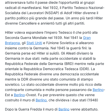
attraversava tutto il paese diede l'opportunità ai gruppi
radicali di manifestarsi. Nel 1932, il Partito Tedesco Nazional-
Socialista dei Lavoratori (NSDAP) di Adolf Hitler divenne il
partito politico più grande del paese. Un anno più tardi Hitler
divenne Cancelliere e annientò tutti gli altri partiti.
Hitler voleva espandere l'Impero Tedesco il che portò alla
Seconda Guerra Mondiale nel 1939. Nel 1941 la
Gran
Bretagna
, gli
Stati Uniti
e l'Unione Sovietica si allearono
insieme contro la Germania. Nel 1945 la guerrà finì: la
Germania perse ed Hitler si suiidò. Gli Alleati divisero la
Germania in due stati: nella parte occidentale si stabilì la
Repubblica Federale della Germania (BRD) mentre nella parte
orientale la Repubblica Democratica Tedesca (DDR). La
Repubblica Federale divenne una democrazia occidentale
mentre la DDR divenne uno stato comunista di stampo
sovietico. Lo stato occidentale divenne molto più ricco della
controparte comunista e molte persone passarono da
Berlino
-
Est a
Berlino
-Ovest. Fu per prevenire questo che venne
costruito il muro di
Berlino
, che divideva i due stati (1948)
Dopo la Guerra Fredda il muro di
Berlino
venne abbattuto.