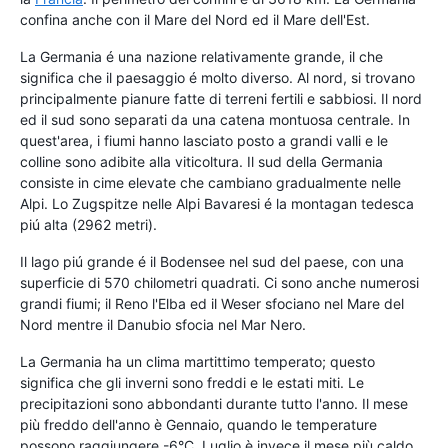
confina anche con il Mare del Nord ed il Mare dell'Est.
La Germania é una nazione relativamente grande, il che
significa che il paesaggio é molto diverso. Al nord, si trovano
principalmente pianure fatte di terreni fertili e sabbiosi. Il nord
ed il sud sono separati da una catena montuosa centrale. In
quest'area, i fiumi hanno lasciato posto a grandi valli e le
colline sono adibite alla viticoltura. Il sud della Germania
consiste in cime elevate che cambiano gradualmente nelle
Alpi. Lo Zugspitze nelle Alpi Bavaresi é la montagan tedesca
piú alta (2962 metri).
Il lago piú grande é il Bodensee nel sud del paese, con una
superficie di 570 chilometri quadrati. Ci sono anche numerosi
grandi fiumi; il Reno l'Elba ed il Weser sfociano nel Mare del
Nord mentre il Danubio sfocia nel Mar Nero.
La Germania ha un clima martittimo temperato; questo
significa che gli inverni sono freddi e le estati miti. Le
precipitazioni sono abbondanti durante tutto l'anno. Il mese
più freddo dell'anno è Gennaio, quando le temperature
possono raggiungere -6°C. Luglio è invece il mese più caldo