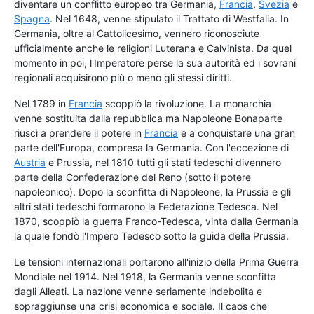
diventare un conflitto europeo tra Germania,
Francia
,
Svezia
e
Spagna
. Nel 1648, venne stipulato il Trattato di Westfalia. In
Germania, oltre al Cattolicesimo, vennero riconosciute
ufficialmente anche le religioni Luterana e Calvinista. Da quel
momento in poi, l'Imperatore perse la sua autorità ed i sovrani
regionali acquisirono più o meno gli stessi diritti.
Nel 1789 in
Francia
scoppiò la rivoluzione. La monarchia
venne sostituita dalla repubblica ma Napoleone Bonaparte
riuscì a prendere il potere in
Francia
e a conquistare una gran
parte dell'Europa, compresa la Germania. Con l'eccezione di
Austria
e Prussia, nel 1810 tutti gli stati tedeschi divennero
parte della Confederazione del Reno (sotto il potere
napoleonico). Dopo la sconfitta di Napoleone, la Prussia e gli
altri stati tedeschi formarono la Federazione Tedesca. Nel
1870, scoppiò la guerra Franco-Tedesca, vinta dalla Germania
la quale fondò l'Impero Tedesco sotto la guida della Prussia.
Le tensioni internazionali portarono all'inizio della Prima Guerra
Mondiale nel 1914. Nel 1918, la Germania venne sconfitta
dagli Alleati. La nazione venne seriamente indebolita e
sopraggiunse una crisi economica e sociale. Il caos che