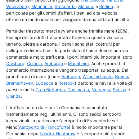
Wuerzburg
,
Mannheim
,
Stoccarda
,
Monaco
e
Berlino
. In
particolare per gli uomini d'affari, i treni ad alta velocità
offrono un modo ideale per viaggiare da una città ad un'altra.
Parte del trasporto merci avviene anche tramite mare (20%).
Esempi dei prodotti trasportati attraverso questa via sono
terreno, pietre e carbone. I canali sono stati costruiti per
collegare i diversi fiumi. In particolare il fiume Reno è una via
commerciale molto trafficata. I porti interni più importanti sono
Duisburg
,
Colonia
,
Amburgo
e
Mannheim
. Anche prodotti di
commercio internazionale vengono trasportati su acqua. Dai
grandi porti di mare (come
Amburgo
,
Wilhelmshaven
,
Brema
/
Bremerhaven
,
Lubecca
e
Rostock
) partono le navi alla volta di
paesi come la
Gran Bretagna
,
Danimarca
,
Norvegia
,
Svezia
e
Olanda
.
Il traffico aereo da e per la Germania è aumentato
tremendamente negli ultimi anni. Ci sono sedici aeroporti
inernazinali. In particolare l'aeroporto di Francoforte sul
Meno(
Aeroporto di Francoforte
) è molto importante per la
Germania; dopo
Londra-Heathrow
è l'aeroporto più grande