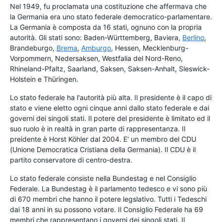
Nel 1949, fu proclamata una costituzione che affermava che
la Germania era uno stato federale democratico-parlamentare.
La Germania è composta da 16 stati, ognuno con la propria
autorità. Gli stati sono: Baden-Württemberg, Baviera,
Berlino
,
Brandeburgo,
Brema
,
Amburgo
, Hessen, Mecklenburg-
Vorpommern, Nedersaksen, Westfalia del Nord-Reno,
Rhineland-Pfaltz, Saarland, Saksen, Saksen-Anhalt, Sleswick-
Holstein e Thüringen.
Lo stato federale ha l'autorità più alta. Il presidente è il capo di
stato e viene eletto ogni cinque anni dallo stato federale e dai
governi dei singoli stati. Il potere del presidente è limitato ed il
suo ruolo è in realtà in gran parte di rappresentanza. Il
preidente è Horst Köhler dal 2004. E' un membro del CDU
(Unione Democratica Cristiana della Germania). Il CDU è il
partito conservatore di centro-destra.
Lo stato federale consiste nella Bundestag e nel Consiglio
Federale. La Bundestag è il parlamento tedesco e vi sono più
di 670 membri che hanno il potere legslativo. Tutti i Tedeschi
dai 18 anni in su possono votare. Il Consiglio Federale ha 69
membri che rappresentano i governi dei singoli stati. Il