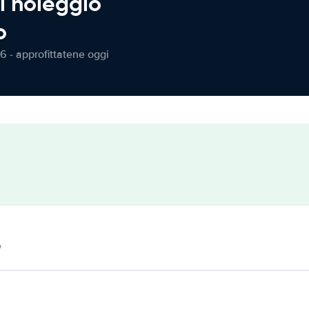
l noleggio
o
6 - approfittatene oggi
o