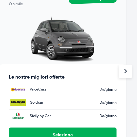
O simile
Le nostre migliori offerte
PriceCarz
Da
/giorno
Goldcar
Da
/giorno
Sicily by Car
Da
/giorno
Seleziona