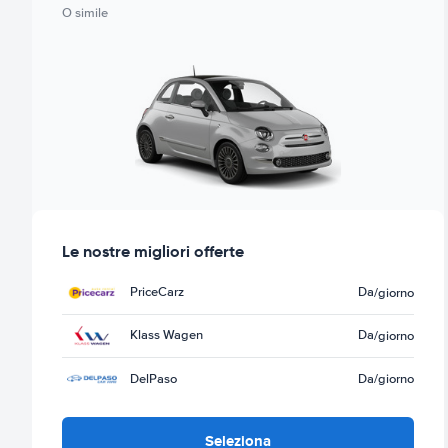
O simile
Le nostre migliori offerte
PriceCarz
Da
/giorno
Klass Wagen
Da
/giorno
DelPaso
Da
/giorno
Seleziona