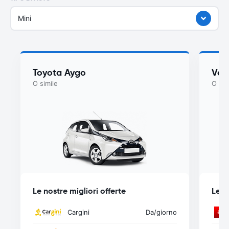
Mini
Toyota Aygo
Vol
O simile
O sim
Le nostre migliori offerte
Le n
Cargini
Da
/giorno