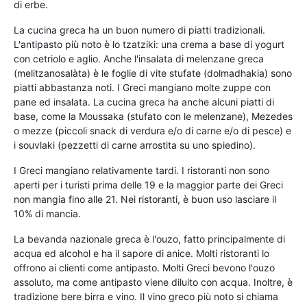
di erbe.
La cucina greca ha un buon numero di piatti tradizionali.
L'antipasto più noto è lo tzatziki: una crema a base di yogurt
con cetriolo e aglio. Anche l'insalata di melenzane greca
(melitzanosalàta) è le foglie di vite stufate (dolmadhakia) sono
piatti abbastanza noti. I Greci mangiano molte zuppe con
pane ed insalata. La cucina greca ha anche alcuni piatti di
base, come la Moussaka (stufato con le melenzane), Mezedes
o mezze (piccoli snack di verdura e/o di carne e/o di pesce) e
i souvlaki (pezzetti di carne arrostita su uno spiedino).
I Greci mangiano relativamente tardi. I ristoranti non sono
aperti per i turisti prima delle 19 e la maggior parte dei Greci
non mangia fino alle 21. Nei ristoranti, è buon uso lasciare il
10% di mancia.
La bevanda nazionale greca è l'ouzo, fatto principalmente di
acqua ed alcohol e ha il sapore di anice. Molti ristoranti lo
offrono ai clienti come antipasto. Molti Greci bevono l'ouzo
assoluto, ma come antipasto viene diluito con acqua. Inoltre, è
tradizione bere birra e vino. Il vino greco più noto si chiama