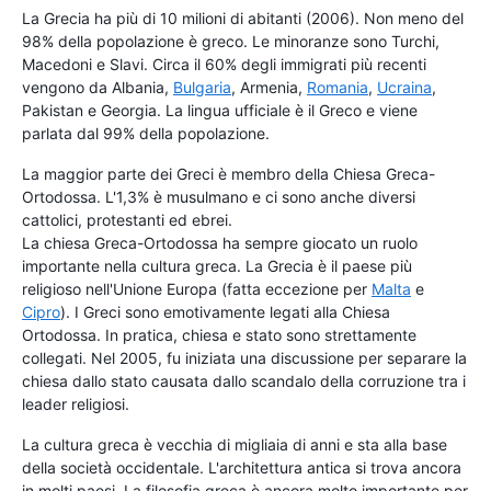
La Grecia ha più di 10 milioni di abitanti (2006). Non meno del
98% della popolazione è greco. Le minoranze sono Turchi,
Macedoni e Slavi. Circa il 60% degli immigrati più recenti
vengono da Albania,
Bulgaria
, Armenia,
Romania
,
Ucraina
,
Pakistan e Georgia. La lingua ufficiale è il Greco e viene
parlata dal 99% della popolazione.
La maggior parte dei Greci è membro della Chiesa Greca-
Ortodossa. L'1,3% è musulmano e ci sono anche diversi
cattolici, protestanti ed ebrei.
La chiesa Greca-Ortodossa ha sempre giocato un ruolo
importante nella cultura greca. La Grecia è il paese più
religioso nell'Unione Europa (fatta eccezione per
Malta
e
Cipro
). I Greci sono emotivamente legati alla Chiesa
Ortodossa. In pratica, chiesa e stato sono strettamente
collegati. Nel 2005, fu iniziata una discussione per separare la
chiesa dallo stato causata dallo scandalo della corruzione tra i
leader religiosi.
La cultura greca è vecchia di migliaia di anni e sta alla base
della società occidentale. L'architettura antica si trova ancora
in molti paesi. La filosofia greca è ancora molto importante per