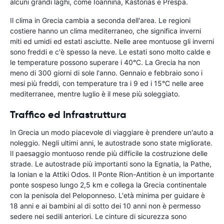
alcuni grandi laghi, come Ioannina, Kastorias e Prespa.
Il clima in Grecia cambia a seconda dell'area. Le regioni
costiere hanno un clima mediterraneo, che significa inverni
miti ed umidi ed estati asciutte. Nelle aree montuose gli inverni
sono freddi e c'è spesso la neve. Le estati sono molto calde e
le temperature possono superare i 40°C. La Grecia ha non
meno di 300 giorni di sole l'anno. Gennaio e febbraio sono i
mesi più freddi, con temperature tra i 9 ed i 15°C nelle aree
mediterranee, mentre luglio è il mese più soleggiato.
Traffico ed Infrastruttura
In Grecia un modo piacevole di viaggiare è prendere un'auto a
noleggio. Negli ultimi anni, le autostrade sono state migliorate.
Il paesaggio montuoso rende più difficile la costruzione delle
strade. Le autostrade più importanti sono la Egnatia, la Pathe,
la Ionian e la Attiki Odos. Il Ponte Rion-Antition è un importante
ponte sospeso lungo 2,5 km e collega la Grecia continentale
con la penisola del Peloponneso. L'età minima per guidare è
18 anni e ai bambini al di sotto dei 10 anni non è permesso
sedere nei sedili anteriori. Le cinture di sicurezza sono