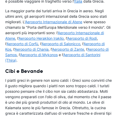
è possibile viaggiare in traghetto verso l'
Italia
dalla Grecia.
La maggior parte dei turisti arriva in Grecia in aereo. Negli
ultimi anni, gli aeroporti internazionali della Grecia sono stati
migliorati. L'
Aeroporto Internazionale di Atene
viene spesso
chiamato la "Porta dell'Europa Meridionale verso il mondo". Gli
aeroporti più importanti sono: l'
Aeroporto Internazionale di
Atene
, l'
Aeroporto Heraklion Iraklio
, l'
Aeroporto di Rodi
,
l'
Aeroporto di Corfù
, l'
Aeroporto di Salonicco
, l'
Aeroporto di
Kos
, l'
Aeroporto di Chania
, l'
Aeroporto di Zante
, l'
Aeroporto di
Samos
, l'
Aeroporto di Mykonos
e l'
Aeroporto di Santorini
(Thira)
.
Cibi e Bevande
I piatti greci in genere non sono caldi: i Greci sono convinti che
il gusto migliora quando i piatti non sono troppo caldi. I turisti
possono pensare che il cibo non sia caldo abbastanza. Molti
vengono preparati con l'olio di oliva, dal momento che il paese
è uno dei più grandi produttori di olio al mondo. Le olive di
Kalamata sono le più famose in Grecia. Oltretutto, la cucina
greca è caratterizzata dall'uso di verdure fresche e diversi tipi