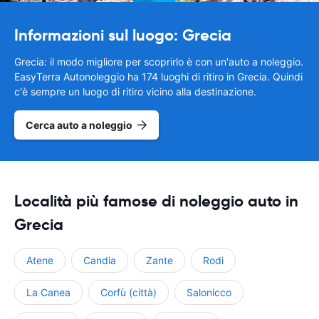
Informazioni sul luogo: Grecia
Grecia: il modo migliore per scoprirlo è con un'auto a noleggio.
EasyTerra Autonoleggio ha 174 luoghi di ritiro in Grecia. Quindi
c'è sempre un luogo di ritiro vicino alla destinazione.
Cerca auto a noleggio
Località più famose di noleggio auto in
Grecia
Atene
Candia
Zante
Rodi
La Canea
Corfù (città)
Salonicco