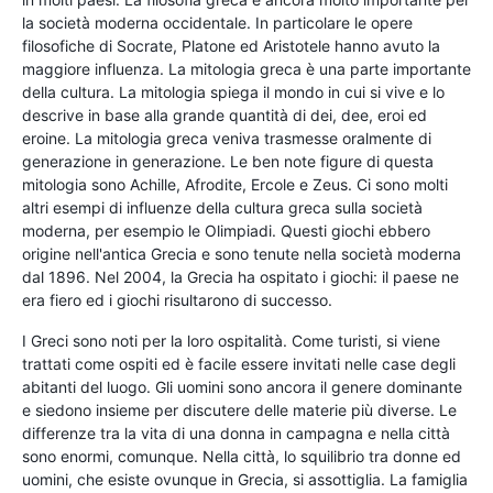
la società moderna occidentale. In particolare le opere
filosofiche di Socrate, Platone ed Aristotele hanno avuto la
maggiore influenza. La mitologia greca è una parte importante
della cultura. La mitologia spiega il mondo in cui si vive e lo
descrive in base alla grande quantità di dei, dee, eroi ed
eroine. La mitologia greca veniva trasmesse oralmente di
generazione in generazione. Le ben note figure di questa
mitologia sono Achille, Afrodite, Ercole e Zeus. Ci sono molti
altri esempi di influenze della cultura greca sulla società
moderna, per esempio le Olimpiadi. Questi giochi ebbero
origine nell'antica Grecia e sono tenute nella società moderna
dal 1896. Nel 2004, la Grecia ha ospitato i giochi: il paese ne
era fiero ed i giochi risultarono di successo.
I Greci sono noti per la loro ospitalità. Come turisti, si viene
trattati come ospiti ed è facile essere invitati nelle case degli
abitanti del luogo. Gli uomini sono ancora il genere dominante
e siedono insieme per discutere delle materie più diverse. Le
differenze tra la vita di una donna in campagna e nella città
sono enormi, comunque. Nella città, lo squilibrio tra donne ed
uomini, che esiste ovunque in Grecia, si assottiglia. La famiglia