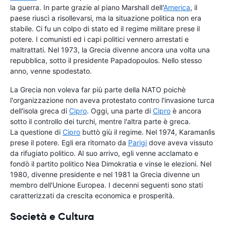
la guerra. In parte grazie al piano Marshall dell'
America
, il
paese riuscì a risollevarsi, ma la situazione politica non era
stabile. Ci fu un colpo di stato ed il regime militare prese il
potere. I comunisti ed i capi politici vennero arrestati e
maltrattati. Nel 1973, la Grecia divenne ancora una volta una
repubblica, sotto il presidente Papadopoulos. Nello stesso
anno, venne spodestato.
La Grecia non voleva far più parte della NATO poichè
l'organizzazione non aveva protestato contro l'invasione turca
dell'isola greca di
Cipro
. Oggi, una parte di
Cipro
è ancora
sotto il controllo dei turchi, mentre l'altra parte è greca.
La questione di
Cipro
buttò giù il regime. Nel 1974, Karamanlìs
prese il potere. Egli era ritornato da
Parigi
dove aveva vissuto
da rifugiato politico. Al suo arrivo, egli venne acclamato e
fondò il partito politico Nea Dimokratia e vinse le elezioni. Nel
1980, divenne presidente e nel 1981 la Grecia divenne un
membro dell'Unione Europea. I decenni seguenti sono stati
caratterizzati da crescita economica e prosperità.
Società e Cultura