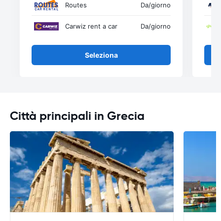
Routes
Da
/giorno
Carwiz rent a car
Da
/giorno
Seleziona
Città principali in Grecia