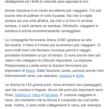
obbligatorie ed i limiti di velocità sono espressi in km.
Anche l'autobus è un modo eccellente per viaggiare. C'è una
buona rete di pullman in tutto il paese. Sia che si voglia
andare da una città all'altra, sia che ci si trovi in un'isola
lontana, ci sarà sempre un autobus. Oltretutto, viaggiare in
autobus è anche economicamente vantaggioso.
La Compagnia Ferroviaria Greca (OSE) gestisce la rete
ferroviaria. Il treno è il modo più economico per viaggiare. Ci
sono molti treni che fermano ovunque perciò il viaggio
potrebbe richiedere un po' di tempo. Ci sono anche treni più
veloci che collegano le città più importanti. La stazione
Peloponnese e Larisis sono le stazioni ferroviarie più
importanti di
Atene
. Dalla Stazione Larisis, partono anche treni
internazionali verso, per esempio,
Istanbul
e
Sofia
.
La Grecia ha 123 grandi porti, dove arrivano navi passeggeri,
navi da crociera e fregate. Alcuni dei porti più importanti sono
Pireo,
Salonicco
,
Volos
e
Patrasso
. E' comune viaggiare in
nave, dal momento che la Grecia è composta da così tante
isole. Inoltre, ci sono molti collegamenti in nave, per esempio,