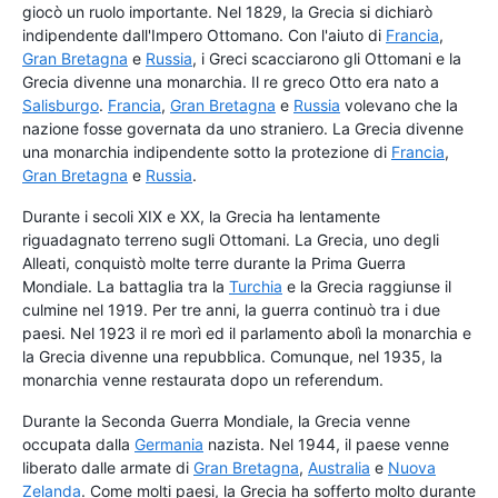
giocò un ruolo importante. Nel 1829, la Grecia si dichiarò
indipendente dall'Impero Ottomano. Con l'aiuto di
Francia
,
Gran Bretagna
e
Russia
, i Greci scacciarono gli Ottomani e la
Grecia divenne una monarchia. Il re greco Otto era nato a
Salisburgo
.
Francia
,
Gran Bretagna
e
Russia
volevano che la
nazione fosse governata da uno straniero. La Grecia divenne
una monarchia indipendente sotto la protezione di
Francia
,
Gran Bretagna
e
Russia
.
Durante i secoli XIX e XX, la Grecia ha lentamente
riguadagnato terreno sugli Ottomani. La Grecia, uno degli
Alleati, conquistò molte terre durante la Prima Guerra
Mondiale. La battaglia tra la
Turchia
e la Grecia raggiunse il
culmine nel 1919. Per tre anni, la guerra continuò tra i due
paesi. Nel 1923 il re morì ed il parlamento abolì la monarchia e
la Grecia divenne una repubblica. Comunque, nel 1935, la
monarchia venne restaurata dopo un referendum.
Durante la Seconda Guerra Mondiale, la Grecia venne
occupata dalla
Germania
nazista. Nel 1944, il paese venne
liberato dalle armate di
Gran Bretagna
,
Australia
e
Nuova
Zelanda
. Come molti paesi, la Grecia ha sofferto molto durante