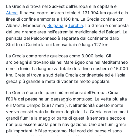
La Grecia si trova nel Sud-Est dell'Europa e la capitale è
Atene
. Il paese copre un'area totale di 131.994 km quadri e la
linea di confine ammonta a 1.160 km. La Grecia confina con
Albania, Macedonia,
Bulgaria
e
Turchia
. La Grecia è composta
dal una grande area nell'estremità meridionale dei Balcani. La
penisola del Peloponneso è separata dal continente dallo
Stretto di Corinto la cui famosa baia è lunga 127 km.
La Grecia comprende qualcosa come 3.000 isole. Gli
arcipelaghi si trovano sia nel Mare Egeo che nel Mediterraneo
e nello Ionio. La lunghezza totale della linea costiera è 15.000
km. Creta si trova a sud della Grecia continentale ed è l'isola
greca più grande e meta di vacanze molto popolare.
La Grecia è uno dei paesi più montuosi dell'Europa. Circa
l'80% del paese ha un paesaggio montuoso. La vetta più alta
è il Monte Olimpo (2.917 metri). Nell'antichità questo monte
veniva considerato la dimora degli dei. La Grecia non ha molti
grandi fiumi e la maggior parte di questi è sempre a secco e
non può essere usata per la navigazione. Uno dei fiumi greci
più importanti è l'Aspropotamo. Nel nord del paese ci sono