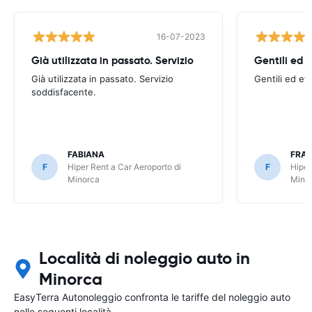
16-07-2023
Già utilizzata in passato. Servizio
Gentili ed e
Già utilizzata in passato. Servizio
Gentili ed eff
soddisfacente.
FABIANA
FRA
F
Hiper Rent a Car Aeroporto di
F
Hiper
Minorca
Mino
Località di noleggio auto in
Minorca
EasyTerra Autonoleggio confronta le tariffe del noleggio auto
nelle seguenti località