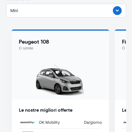
Mini
Peugeot 108
Fiat
O simile
O sim
Le nostre migliori offerte
Le n
OK Mobility
Da
/giorno