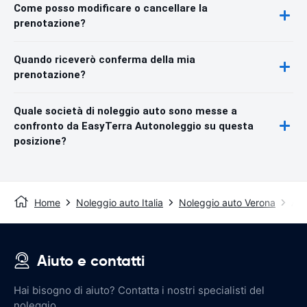
Come posso modificare o cancellare la
prenotazione?
Quando riceverò conferma della mia
prenotazione?
Quale società di noleggio auto sono messe a
confronto da EasyTerra Autonoleggio su questa
posizione?
Home
Noleggio auto Italia
Noleggio auto Verona
Aer
Aiuto e contatti
Hai bisogno di aiuto? Contatta i nostri specialisti del
noleggio.