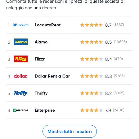
Confronta tutte le recensioni e i prezzi di queste società di
noleggio con una ricerca.
LocautoRent
8.7
(1867)
Alamo
8.5
(10695)
Flizzr
8.4
(479)
Dollar Rent a Car
8.3
(5286)
Thrifty
8.2
(6965)
Enterprise
7.9
(2406)
Mostra tutti i locatori