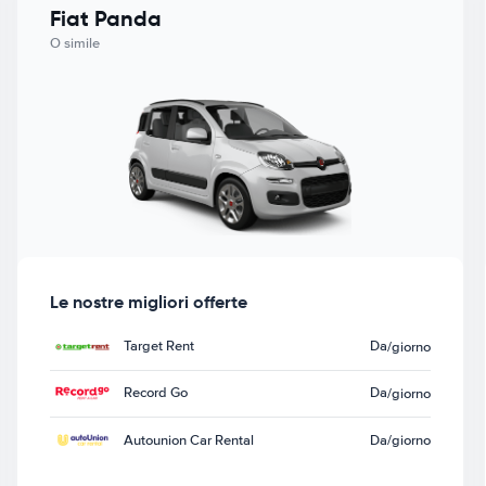
Fiat Panda
O simile
Le nostre migliori offerte
Target Rent
Da
/giorno
Record Go
Da
/giorno
Autounion Car Rental
Da
/giorno