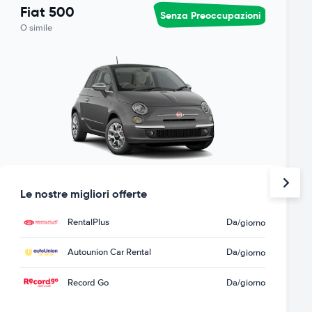
Fiat 500
Senza Preoccupazioni
O simile
Le nostre migliori offerte
RentalPlus
Da
/giorno
Autounion Car Rental
Da
/giorno
Record Go
Da
/giorno