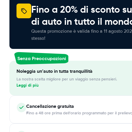
Fino a 20% di sconto su
di auto in tutto il mond
Questa promozione è valida fino a 11 agosto 202
stesso!
Senza Preoccupazioni
Noleggia un’auto in tutta tranquillità
La nostra scelta migliore per un viaggio senza pensieri.
Leggi di più
Cancellazione
gratuita
Fino a 48 ore prima dell'orario programmato per il preliev