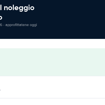
l noleggio
o
6 - approfittatene oggi
o