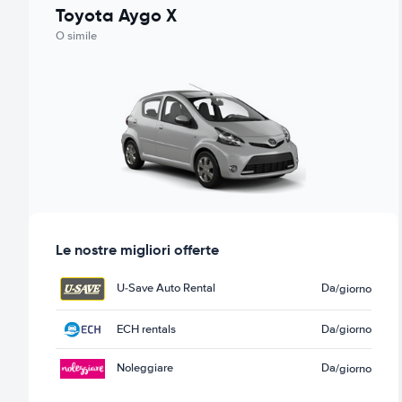
Toyota Aygo X
O simile
Le nostre migliori offerte
U-Save Auto Rental
Da
/giorno
ECH rentals
Da
/giorno
Noleggiare
Da
/giorno