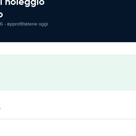
l noleggio
o
6 - approfittatene oggi
o