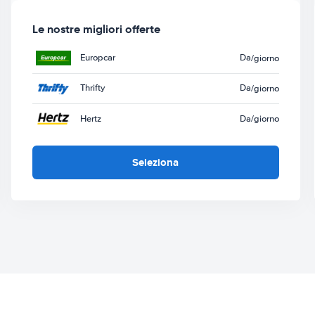
Le nostre migliori offerte
Europcar
Da
/giorno
Thrifty
Da
/giorno
Hertz
Da
/giorno
Seleziona