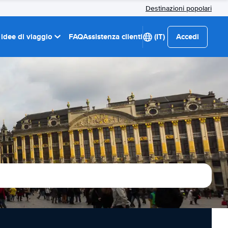
Destinazioni popolari
 idee di viaggio
FAQ
Assistenza clienti
(IT)
Accedi