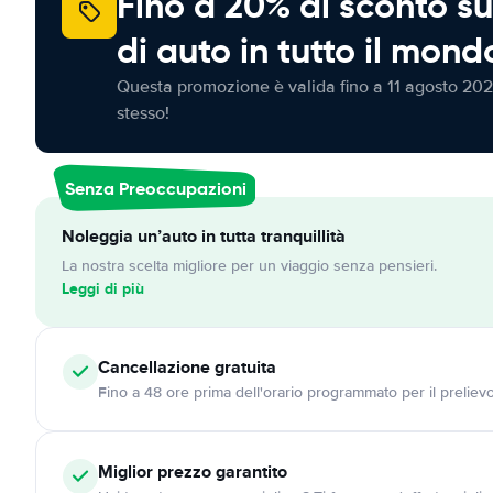
Fino a 20% di sconto su
di auto in tutto il mond
Questa promozione è valida fino a 11 agosto 202
stesso!
Senza Preoccupazioni
Noleggia un’auto in tutta tranquillità
La nostra scelta migliore per un viaggio senza pensieri.
Leggi di più
Cancellazione
gratuita
Fino a 48 ore prima dell'orario programmato per il preliev
Miglior prezzo garantito