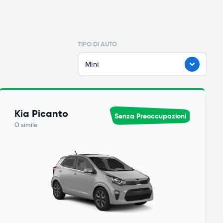
TIPO DI AUTO
Mini
Kia Picanto
Senza Preoccupazioni
O simile