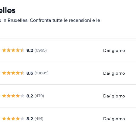
lles
o in Bruxelles. Confronta tutte le recensioni e le
9.2
Da
/ giorno
(6965)
8.6
Da
/ giorno
(10695)
8.2
Da
/ giorno
(479)
8.2
Da
/ giorno
(491)