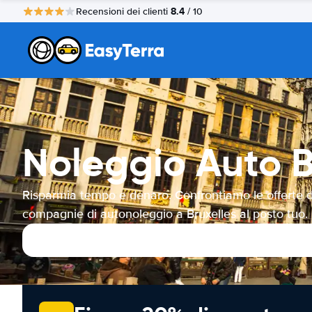
8.4
Recensioni dei clienti
/ 10
Noleggio Auto B
Risparmia tempo e denaro. Confrontiamo le offerte d
compagnie di autonoleggio a Bruxelles al posto tuo.