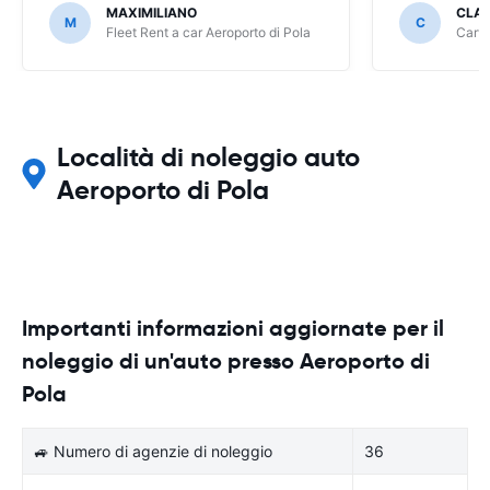
MAXIMILIANO
CLA
M
C
Fleet Rent a car Aeroporto di Pola
Carwi
Località di noleggio auto
Aeroporto di Pola
Importanti informazioni aggiornate per il
noleggio di un'auto presso Aeroporto di
Pola
🚙 Numero di agenzie di noleggio
36