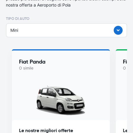
nostra offerta a Aeroporto di Pola
TIPO DI AUTO
Mini
Fiat Panda
Fia
O simile
O sim
Le nostre migliori offerte
Le n