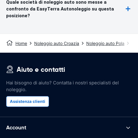
Quale società di noleggio auto sono messe a
confronto da EasyTerra Autonoleggio su questa
posizione?
Home
Noleggio auto Croazia
Noleggio auto Pola
Aer
Aiuto e contatti
Hai bisogno di aiuto? Contatta i nostri specialisti del
noleggio.
Assistenza clienti
Account