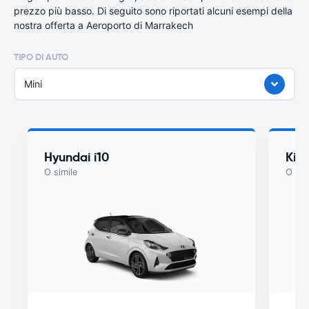
prezzo più basso. Di seguito sono riportati alcuni esempi della
nostra offerta a Aeroporto di Marrakech
TIPO DI AUTO
Mini
Hyundai i10
Kia
O simile
O sim