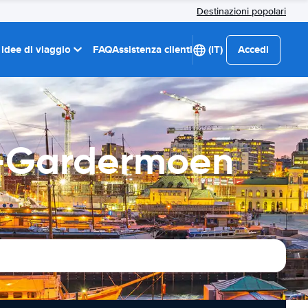
Destinazioni popolari
 idee di viaggio
FAQ
Assistenza clienti
(IT)
Accedi
o-Gardermoen