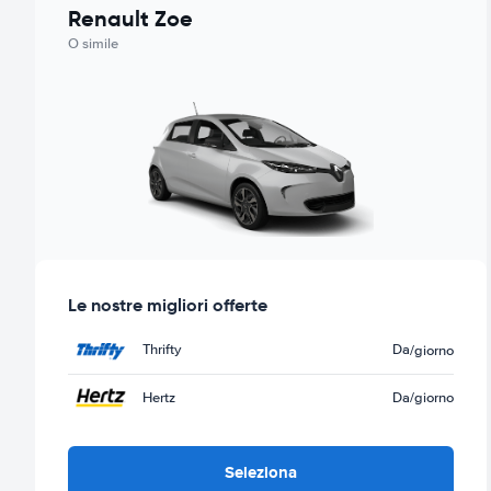
Renault Zoe
O simile
Le nostre migliori offerte
Thrifty
Da
/giorno
Hertz
Da
/giorno
Seleziona