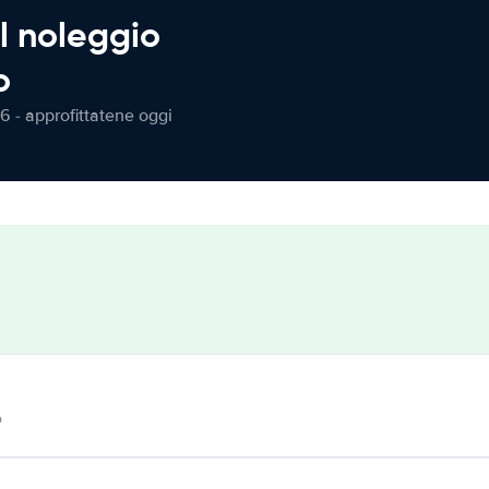
l noleggio
o
6 - approfittatene oggi
o