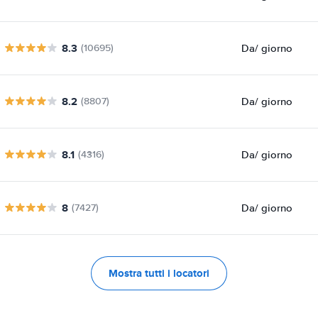
8.3
Da
/ giorno
(10695)
8.2
Da
/ giorno
(8807)
8.1
Da
/ giorno
(4316)
8
Da
/ giorno
(7427)
Mostra tutti i locatori