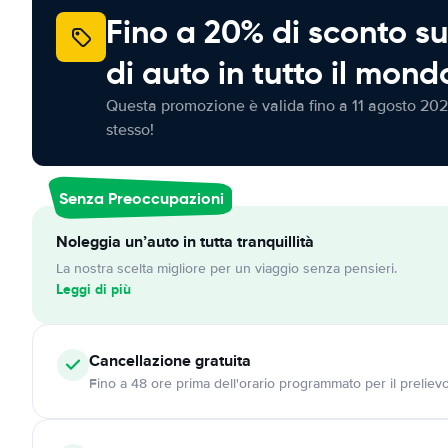
Fino a 20% di sconto su
di auto in tutto il mond
Questa promozione è valida fino a 11 agosto 202
stesso!
Senza Preoccupazioni
Noleggia un’auto in tutta tranquillità
La nostra scelta migliore per un viaggio senza pensieri.
Leggi di più
Cancellazione
gratuita
Fino a 48 ore prima dell'orario programmato per il preliev