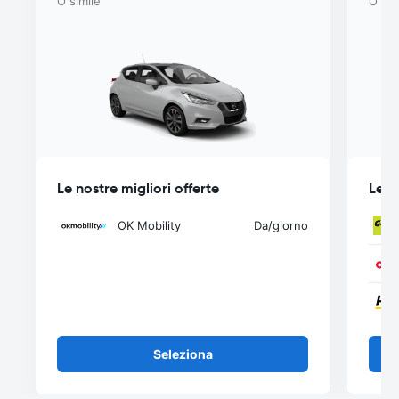
O simile
O sim
Le nostre migliori offerte
Le n
OK Mobility
Da
/giorno
Seleziona