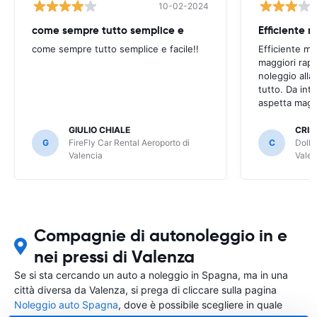
10-02-2024
come sempre tutto semplice e
come sempre tutto semplice e facile!!
Efficiente m
maggiori rapp
noleggio alla
tutto. Da inte
aspetta magg
GIULIO CHIALE
CRIS
G
FireFly Car Rental Aeroporto di
C
Dolla
Valencia
Valen
Compagnie di autonoleggio in e
nei pressi di Valenza
Se si sta cercando un auto a noleggio in Spagna, ma in una
città diversa da Valenza, si prega di cliccare sulla pagina
Noleggio auto Spagna
, dove è possibile scegliere in quale