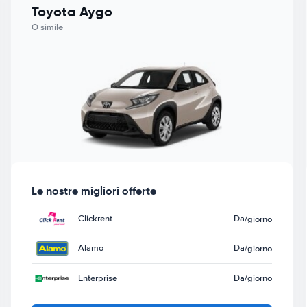
Toyota Aygo
O simile
Le nostre migliori offerte
Clickrent
Da
/giorno
Alamo
Da
/giorno
Enterprise
Da
/giorno