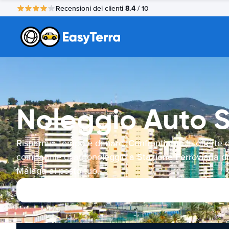
8.4
Recensioni dei clienti
/ 10
Noleggio Auto S
Risparmia tempo e denaro. Confrontiamo le offerte d
compagnie di autonoleggio a Stazione Ferroviaria di
Málaga al posto tuo.