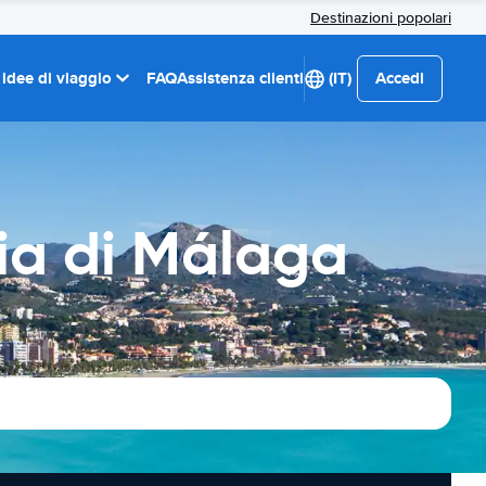
Destinazioni popolari
 idee di viaggio
FAQ
Assistenza clienti
(IT)
Accedi
ia di Málaga