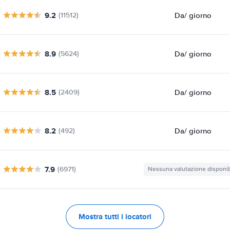
9.2
Da
/ giorno
(11512)
8.9
Da
/ giorno
(5624)
8.5
Da
/ giorno
(2409)
8.2
Da
/ giorno
(492)
7.9
(6971)
Nessuna valutazione disponib
Mostra tutti i locatori