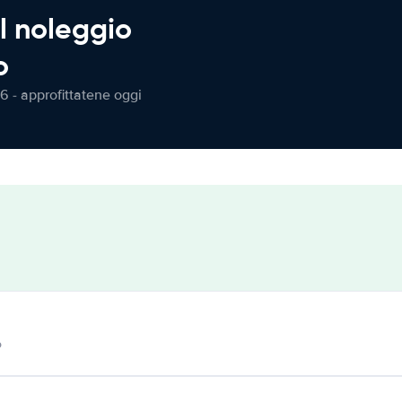
l noleggio
o
6 - approfittatene oggi
o