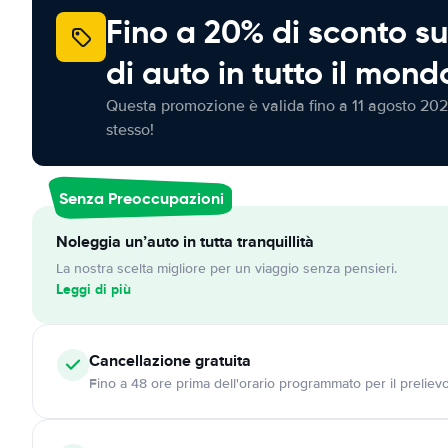
Fino a 20% di sconto su
di auto in tutto il mond
Questa promozione è valida fino a 11 agosto 202
stesso!
Senza Preoccupazioni
Noleggia un’auto in tutta tranquillità
La nostra scelta migliore per un viaggio senza pensieri.
Leggi di più
Cancellazione
gratuita
Fino a 48 ore prima dell'orario programmato per il preliev