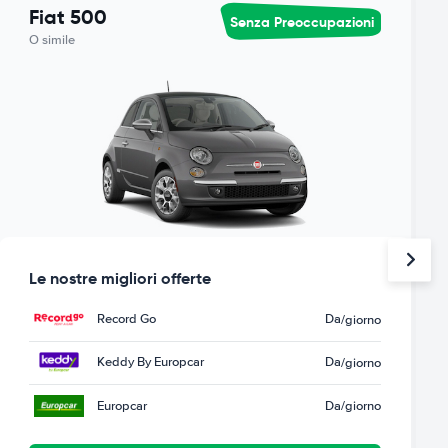
Fiat 500
Senza Preoccupazioni
O simile
Le nostre migliori offerte
Record Go
Da
/giorno
Keddy By Europcar
Da
/giorno
Europcar
Da
/giorno