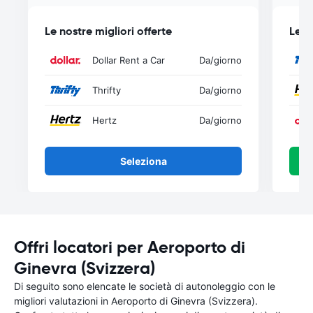
Le nostre migliori offerte
Le n
Dollar Rent a Car
Da
/giorno
Thrifty
Da
/giorno
Hertz
Da
/giorno
Seleziona
Offri locatori per Aeroporto di
Ginevra (Svizzera)
Di seguito sono elencate le società di autonoleggio con le
migliori valutazioni in Aeroporto di Ginevra (Svizzera).