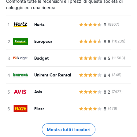
Confronta tutte le recensioni e i prezzi di queste società di
noleggio con una ricerca.
Hertz
9
(8807)
Europcar
8.6
(10239)
Budget
8.5
(11503)
Unirent Car Rental
8.4
(345)
Avis
8.2
(7427)
Flizzr
8
(479)
Mostra tutti i locatori