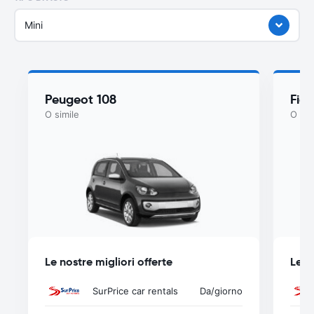
Mini
Peugeot 108
Fiat
O simile
O sim
Le nostre migliori offerte
Le n
SurPrice car rentals
Da
/giorno