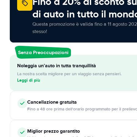
Fino a 20% di sconto su
di auto in tutto il mond
Questa promozione è valida fino a 11 agosto 202
stesso!
Senza Preoccupazioni
Noleggia un’auto in tutta tranquillità
La nostra scelta migliore per un viaggio senza pensieri.
Leggi di più
Cancellazione
gratuita
Fino a 48 ore prima dell'orario programmato per il preliev
Miglior prezzo garantito