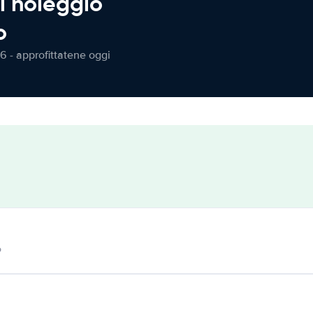
l noleggio
o
6 - approfittatene oggi
o