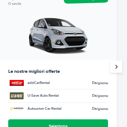
O simile
Le nostre migliori offerte
addCarRental
Da
/giorno
U-Save Auto Rental
Da
/giorno
Autounion Car Rental
Da
/giorno
Seleziona