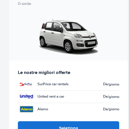
O simile
Le nostre migliori offerte
SurPrice car rentals
Da
/giorno
United rent a car
Da
/giorno
Alamo
Da
/giorno
Seleziona