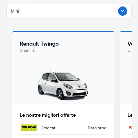
Mini
Renault Twingo
Vol
O simile
O sim
Le nostre migliori offerte
Le n
Goldcar
Da
/giorno