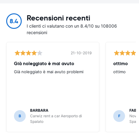
Recensioni recenti
8.4
I clienti ci valutano con un 8.4/10 su 108006
recensioni
21-10-2019
Già noleggiato è mai avuto
ottimo
Già noleggiato è mai avuto problemi
ottimo
BARBARA
FABI
B
Carwiz rent a car Aeroporto di
F
Nova 
Spalato
Spala