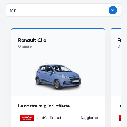
Mini
Renault Clio
Fiat
O simile
O sim
Le nostre migliori offerte
Le n
addCarRental
Da
/giorno