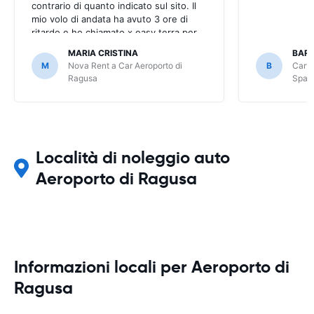
contrario di quanto indicato sul sito. Il
mio volo di andata ha avuto 3 ore di
ritardo e ho chiamato x easy terra per
segnalarlo e invece mi hanno detto di
MARIA CRISTINA
BAR
arrangiarmi da sola e di chiamare Nova
M
Nova Rent a Car Aeroporto di
B
Carwi
Rent in loco. Alla faccia dell’assistenza!
Ragusa
Spala
Località di noleggio auto
Aeroporto di Ragusa
Informazioni locali per Aeroporto di
Ragusa