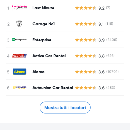
Last Minute
9.2
(7)
Garage No1
9.1
(115)
Enterprise
8.9
(2409)
Active Car Rental
8.8
(626)
Alamo
8.6
(10701)
Autounion Car Rental
8.6
(483)
Mostra tutti i locatori