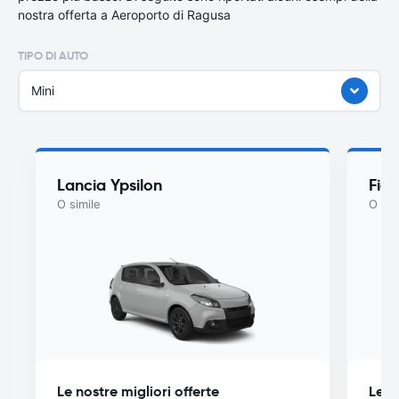
nostra offerta a Aeroporto di Ragusa
TIPO DI AUTO
Mini
Lancia Ypsilon
Fia
O simile
O sim
Le nostre migliori offerte
Le n