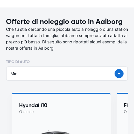
Offerte di noleggio auto in Aalborg
Che tu stia cercando una piccola auto a noleggio o una station
wagon per tutta la famiglia, abbiamo sempre un’auto adatta al
prezzo più basso. Di seguito sono riportati alcuni esempi della
nostra offerta in Aalborg
TIPO DI AUTO
Mini
Hyundai i10
Fiat
O simile
O sim