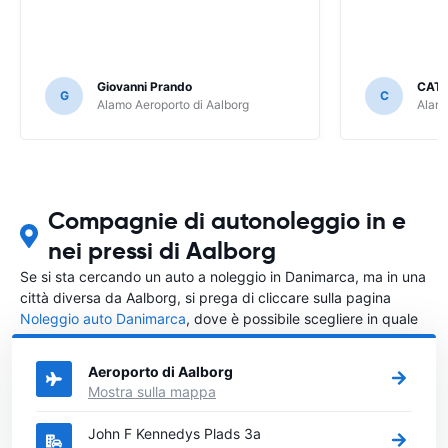
Giovanni Prando
CATE
G
C
Alamo Aeroporto di Aalborg
Alamo
Compagnie di autonoleggio in e
nei pressi di Aalborg
Se si sta cercando un auto a noleggio in Danimarca, ma in una
città diversa da Aalborg, si prega di cliccare sulla pagina
Noleggio auto Danimarca
, dove è possibile scegliere in quale
città in Danimarca si vuole noleggiare l'auto.
Aeroporto di Aalborg
Mostra sulla mappa
John F Kennedys Plads 3a