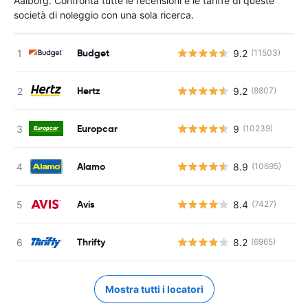
Aalborg. Confronta tutte le recensioni e le tariffe di queste
società di noleggio con una sola ricerca.
Budget
9.2
(11503)
Hertz
9.2
(8807)
Europcar
9
(10239)
Alamo
8.9
(10695)
Avis
8.4
(7427)
Thrifty
8.2
(6965)
Mostra tutti i locatori