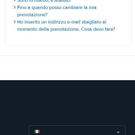
Sono in ritardo, e adesso?
Fino a quando posso cambiare la mia
prenotazione?
Ho inserito un indirizzo e-mail sbagliato al
momento della prenotazione. Cosa devo fare?