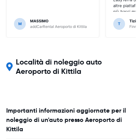
altre piattaf
più bassi ma 
peggiore tram
MASSIMO
Tizia
prenotazione
M
T
addCarRental Aeroporto di Kittila
Finn-
e chiaro)
Località di noleggio auto
Aeroporto di Kittila
Importanti informazioni aggiornate per il
noleggio di un'auto presso Aeroporto di
Kittila