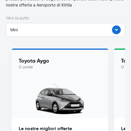
nostra offerta a Aeroporto di Kittila
TIPO DI AUTO
Mini
Toyota Aygo
Toy
O simile
O sim
Le nostre migliori offerte
Le n