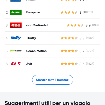
Europcar
9
(10239)
addCarRental
8.9
(193)
Thrifty
8.8
(6965)
Green Motion
8.7
(2707)
Avis
8.6
(7427)
Mostra tutti i locatori
Suggerimenti utili per un viaggio