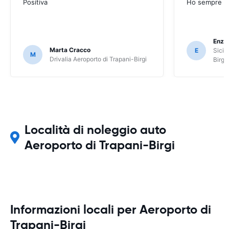
Positiva
Ho sempre ut
Enzo 
Marta Cracco
E
Sicil
M
Drivalia Aeroporto di Trapani-Birgi
Birgi
Località di noleggio auto
Aeroporto di Trapani-Birgi
Informazioni locali per Aeroporto di
Trapani-Birgi