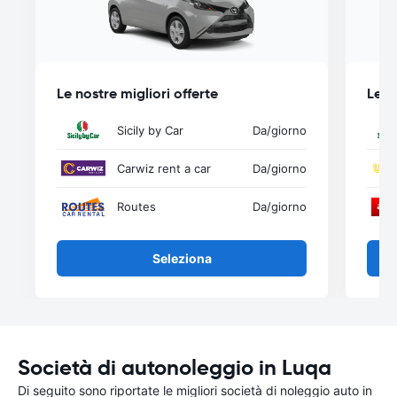
Le nostre migliori offerte
Le n
Sicily by Car
Da
/giorno
Carwiz rent a car
Da
/giorno
Routes
Da
/giorno
Seleziona
Società di autonoleggio in Luqa
Di seguito sono riportate le migliori società di noleggio auto in