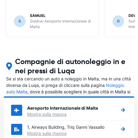
SAMUEL
DEVI
S
Goldcar Aeroporto Internazionale di
D
SurPr
Malta
Inter
Compagnie di autonoleggio in e
nei pressi di Luqa
Se si sta cercando un auto a noleggio in Malta, ma in una città
diversa da Luqa, si prega di cliccare sulla pagina
Noleggio
auto Malta
, dove è possibile scegliere in quale città in Malta si
vuole noleggiare l'auto.
Aeroporto Internazionale di Malta
Mostra sulla mappa
1, Airways Building, Triq Ganni Vassallo
Mostra sulla mappa