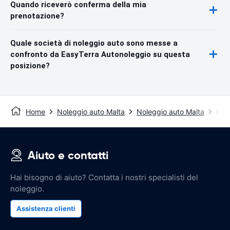
Quando riceverò conferma della mia
prenotazione?
Quale società di noleggio auto sono messe a
confronto da EasyTerra Autonoleggio su questa
posizione?
Home
Noleggio auto Malta
Noleggio auto Malta
Nol
Aiuto e contatti
Hai bisogno di aiuto? Contatta i nostri specialisti del
noleggio.
Assistenza clienti