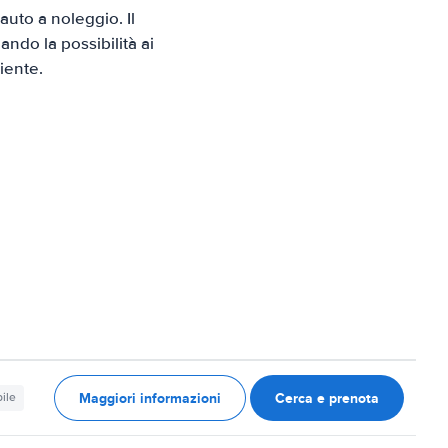
uto a noleggio. Il
ndo la possibilità ai
iente.
Maggiori informazioni
Cerca e prenota
ile