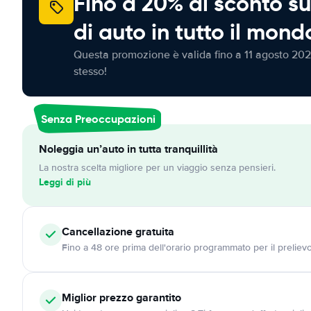
Fino a 20% di sconto su
di auto in tutto il mond
Questa promozione è valida fino a 11 agosto 202
stesso!
Senza Preoccupazioni
Noleggia un’auto in tutta tranquillità
La nostra scelta migliore per un viaggio senza pensieri.
Leggi di più
Cancellazione
gratuita
Fino a 48 ore prima dell'orario programmato per il preliev
Miglior prezzo garantito