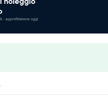
l noleggio
o
6 - approfittatene oggi
o