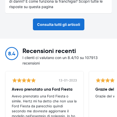
di danni? E come funziona la franchigia? Scopri tutte le
risposte su questa pagina
Consulta tutti gli articoli
Recensioni recenti
8.4
I clienti ci valutano con un 8.4/10 su 107913
recensioni
13-01-2023
Avevo prenotato una Ford Fiesta
Grazie del v
Avevo prenotato una Ford Fiesta o
Grazie del vo
simile. Hertz mi ha detto che non usa la
Ford Fiesta da parecchio quindi
secondo me dovreste aggiornare il
modello nell'esempio di noleggio. Io ho