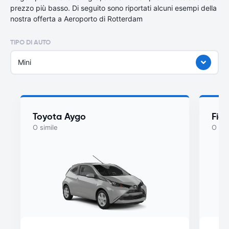
prezzo più basso. Di seguito sono riportati alcuni esempi della
nostra offerta a Aeroporto di Rotterdam
TIPO DI AUTO
Mini
Toyota Aygo
Fiat
O simile
O sim