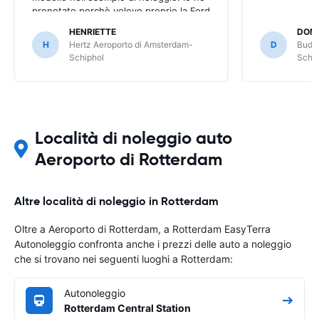
prenotato perchè volevo proprio la Ford
Fiesta. Mi hanno dato una Nissan Micra
HENRIETTE
DOM
che non mi piace ed è più piccola come
H
Hertz Aeroporto di Amsterdam-
D
Budge
bagagliaio. Se l'avessi saputo non l'avrei
Schiphol
Schip
presa.
Località di noleggio auto
Aeroporto di Rotterdam
Altre località di noleggio in Rotterdam
Oltre a Aeroporto di Rotterdam, a Rotterdam EasyTerra
Autonoleggio confronta anche i prezzi delle auto a noleggio
che si trovano nei seguenti luoghi a Rotterdam:
Autonoleggio
Rotterdam Central Station