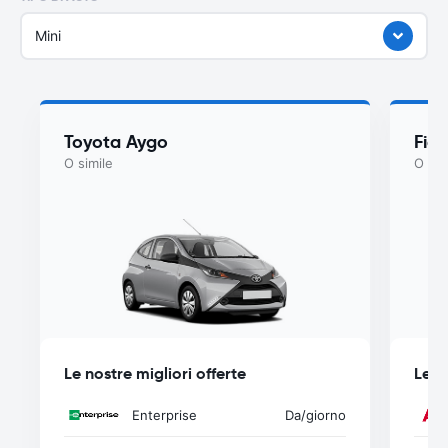
Mini
Toyota Aygo
Fiat
O simile
O sim
Le nostre migliori offerte
Le n
Enterprise
Da
/giorno