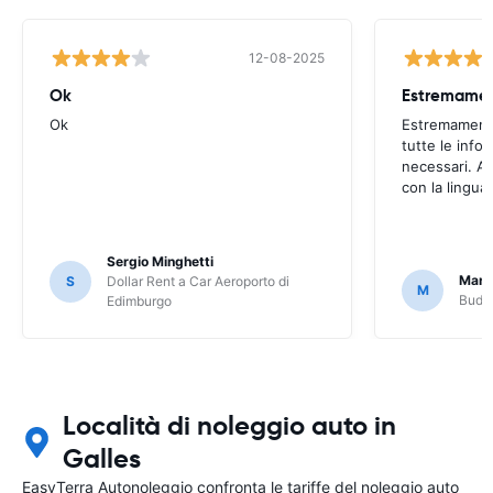
12-08-2025
Ok
Ok
Estremamente
tutte le infor
necessari. Av
con la lingua
Sergio Minghetti
Marc
S
Dollar Rent a Car Aeroporto di
M
Budge
Edimburgo
Località di noleggio auto in
Galles
EasyTerra Autonoleggio confronta le tariffe del noleggio auto