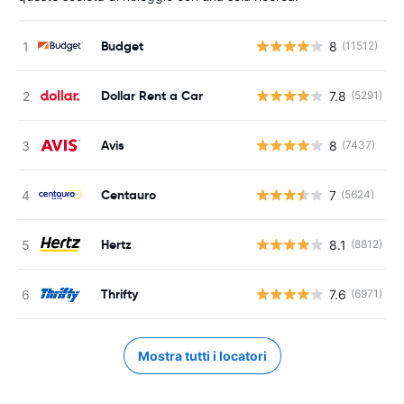
Budget
8
(11512)
Dollar Rent a Car
7.8
(5291)
Avis
8
(7437)
Centauro
7
(5624)
Hertz
8.1
(8812)
Thrifty
7.6
(6971)
Mostra tutti i locatori