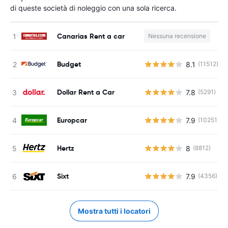
di queste società di noleggio con una sola ricerca.
Canarias Rent a car
Nessuna recensione
Budget
8.1
(11512)
Dollar Rent a Car
7.8
(5291)
Europcar
7.9
(10251)
Hertz
8
(8812)
Sixt
7.9
(4356)
Mostra tutti i locatori