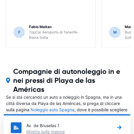
Fabio Maitan
Massi
F
TopCar Aeroporto di Tenerife-
M
Budge
Reina Sofia
Sofia
Compagnie di autonoleggio in e
nei pressi di Playa de las
Américas
Se si sta cercando un auto a noleggio in Spagna, ma in una
città diversa da Playa de las Américas, si prega di cliccare
sulla pagina
Noleggio auto Spagna
, dove è possibile scegliere
in quale città in Spagna si vuole noleggiare l'auto.
Av. de Bruselas 1
Mostra sulla mappa