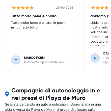
21-10-2024
Tutto molto bene e chiaro
Tutto molto bene e chiaro. In pochi
abbiamo preno
minuti fatto tutto.
nostra auto,
voli che inci
(orario di arri
società di no
tramite mail 
Easyterra i no
DAVI
liscio. Grazie
MARCO FORNI
D
Hiper
M
bene
Goldcar Aeroporto di Maiorca
Maio
Compagnie di autonoleggio in e
nei pressi di Playa de Muro
Se si sta cercando un auto a noleggio in Spagna, ma in una
città diversa da Playa de Muro, si prega di cliccare sulla