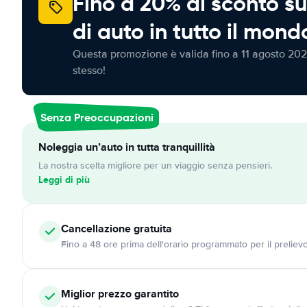
Fino a 20% di sconto su
di auto in tutto il mond
Questa promozione è valida fino a 11 agosto 202
stesso!
Senza Preoccupazioni
Noleggia un’auto in tutta tranquillità
La nostra scelta migliore per un viaggio senza pensieri.
Leggi di più
Cancellazione
gratuita
Fino a 48 ore prima dell'orario programmato per il preliev
Miglior prezzo garantito