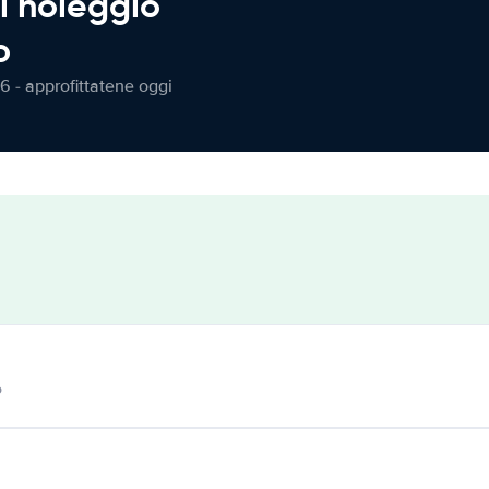
l noleggio
o
6 - approfittatene oggi
o