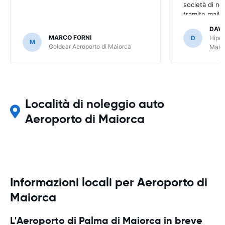
società di no
tramite mail 
Easyterra i no
DAVI
liscio. Grazie
MARCO FORNI
D
Hiper
M
bene
Goldcar Aeroporto di Maiorca
Maio
Località di noleggio auto
Aeroporto di Maiorca
Informazioni locali per Aeroporto di
Maiorca
L'Aeroporto di Palma di Maiorca in breve