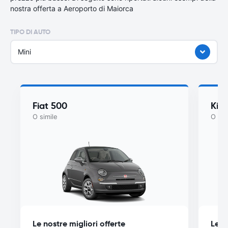
nostra offerta a Aeroporto di Maiorca
TIPO DI AUTO
Mini
Fiat 500
Kia
O simile
O sim
Le nostre migliori offerte
Le n