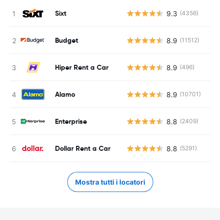
Sixt
9.3
(4356)
Budget
8.9
(11512)
Hiper Rent a Car
8.9
(496)
Alamo
8.9
(10701)
Enterprise
8.8
(2409)
Dollar Rent a Car
8.8
(5291)
Mostra tutti i locatori