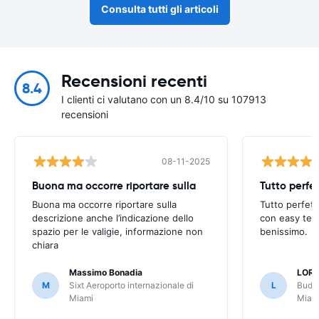
Consulta tutti gli articoli
Recensioni recenti
8.4
I clienti ci valutano con un 8.4/10 su 107913
recensioni
08-11-2025
Buona ma occorre riportare sulla
Buona ma occorre riportare sulla
Tutto perfet
descrizione anche l’indicazione dello
con easy terr
spazio per le valigie, informazione non
benissimo.
chiara
Massimo Bonadia
LOR
M
Sixt Aeroporto internazionale di
L
Budge
Miami
Miam