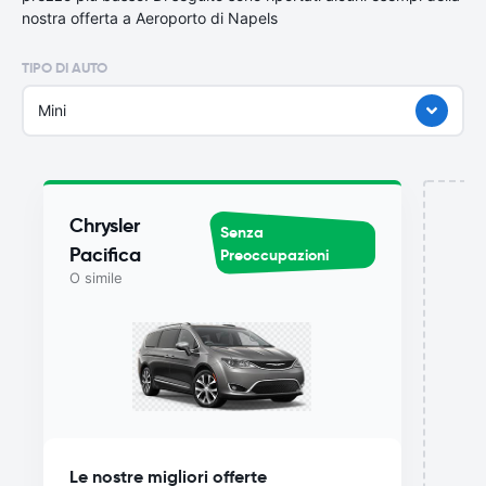
nostra offerta a Aeroporto di Napels
TIPO DI AUTO
Mini
Chrysler
Senza
Pacifica
Preoccupazioni
O simile
del
Le nostre migliori offerte