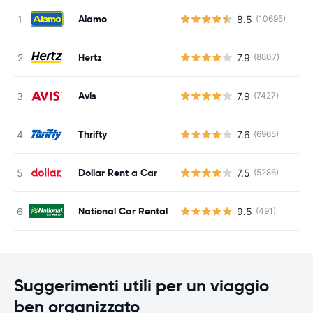
Alamo
8.5
(10695)
Hertz
7.9
(8807)
Avis
7.9
(7427)
Thrifty
7.6
(6965)
Dollar Rent a Car
7.5
(5286)
National Car Rental
9.5
(491)
Suggerimenti utili per un viaggio
ben organizzato