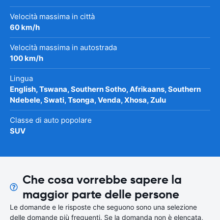
Velocità massima in città
60 km/h
Velocità massima in autostrada
100 km/h
Lingua
English, Tswana, Southern Sotho, Afrikaans, Southern
Ndebele, Swati, Tsonga, Venda, Xhosa, Zulu
Classe di auto popolare
SUV
Che cosa vorrebbe sapere la
maggior parte delle persone
Le domande e le risposte che seguono sono una selezione
delle domande più frequenti. Se la domanda non è elencata,