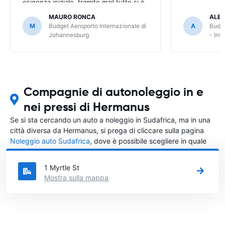
esigenza iniziale. tramite mail tutto si è
però risolto, dilungando però i tempi.
MAURO RONCA
ALES
M
Budget Aeroporto Internazionale di
A
Budge
Johannesburg
- Int
Compagnie di autonoleggio in e
nei pressi di Hermanus
Se si sta cercando un auto a noleggio in Sudafrica, ma in una
città diversa da Hermanus, si prega di cliccare sulla pagina
Noleggio auto Sudafrica
, dove è possibile scegliere in quale
città in Sudafrica si vuole noleggiare l'auto.
1 Myrtle St
Mostra sulla mappa