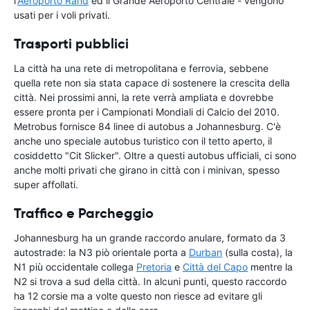
l'
Aeroporto Rand
ed il Grande Aeroporto Centrale - vengono
usati per i voli privati.
Trasporti pubblici
La città ha una rete di metropolitana e ferrovia, sebbene
quella rete non sia stata capace di sostenere la crescita della
città. Nei prossimi anni, la rete verrà ampliata e dovrebbe
essere pronta per i Campionati Mondiali di Calcio del 2010.
Metrobus fornisce 84 linee di autobus a Johannesburg. C'è
anche uno speciale autobus turistico con il tetto aperto, il
cosiddetto "Cit Slicker". Oltre a questi autobus ufficiali, ci sono
anche molti privati che girano in città con i minivan, spesso
super affollati.
Traffico e Parcheggio
Johannesburg ha un grande raccordo anulare, formato da 3
autostrade: la N3 piò orientale porta a
Durban
(sulla costa), la
N1 più occidentale collega
Pretoria
e
Città del Capo
mentre la
N2 si trova a sud della città. In alcuni punti, questo raccordo
ha 12 corsie ma a volte questo non riesce ad evitare gli