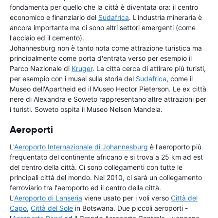
fondamenta per quello che la città è diventata ora: il centro
economico e finanziario del
Sudafrica
. L'industria mineraria è
ancora importante ma ci sono altri settori emergenti (come
l'acciaio ed il cemento).
Johannesburg non è tanto nota come attrazione turistica ma
principalmente come porta d'entrata verso per esempio il
Parco Nazionale di
Kruger
. La città cerca di attirare più turisti,
per esempio con i musei sulla storia del
Sudafrica
, come il
Museo dell'Apartheid ed il Museo Hector Pieterson. Le ex città
nere di Alexandra e Soweto rappresentano altre attrazioni per
i turisti. Soweto ospita il Museo Nelson Mandela.
Aeroporti
L'
Aeroporto Internazionale di Johannesburg
è l'aeroporto più
frequentato del continente africano e si trova a 25 km ad est
del centro della città. Ci sono collegamenti con tutte le
principali città del mondo. Nel 2010, ci sarà un collegamento
ferroviario tra l'aeroporto ed il centro della città.
L'
Aeroporto di Lanseria
viene usato per i voli verso
Città del
Capo
,
Città del Sole
in Botswana. Due piccoli aeroporti -