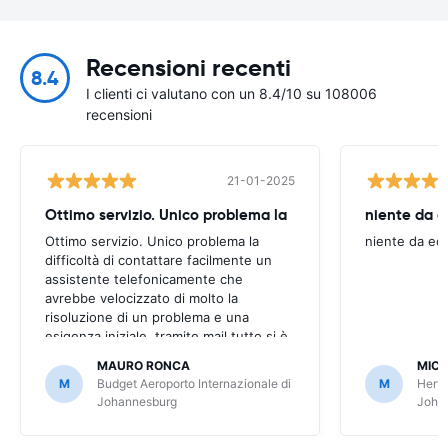
Recensioni recenti
8.4
I clienti ci valutano con un 8.4/10 su 108006
recensioni
21-01-2025
Ottimo servizio. Unico problema la
niente da e
Ottimo servizio. Unico problema la
niente da ec
difficoltà di contattare facilmente un
assistente telefonicamente che
avrebbe velocizzato di molto la
risoluzione di un problema e una
esigenza iniziale. tramite mail tutto si è
però risolto, dilungando però i tempi.
MAURO RONCA
MICH
M
Budget Aeroporto Internazionale di
M
Hertz
Johannesburg
Joha