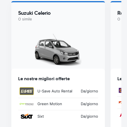
Suzuki Celerio
Ren
O simile
O sim
Le nostre migliori offerte
Le n
U-Save Auto Rental
Da
/giorno
Green Motion
Da
/giorno
Sixt
Da
/giorno