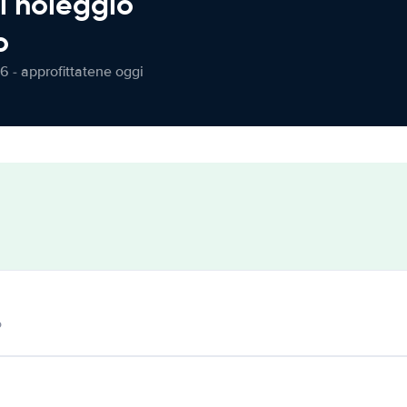
l noleggio
o
6 - approfittatene oggi
o