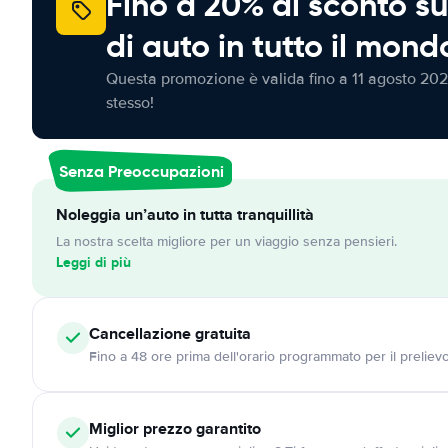
Fino a 20% di sconto su
di auto in tutto il mond
Questa promozione è valida fino a 11 agosto 202
stesso!
Senza Preoccupazioni
Noleggia un’auto in tutta tranquillità
La nostra scelta migliore per un viaggio senza pensieri.
Leggi di più
Cancellazione
gratuita
Fino a 48 ore prima dell'orario programmato per il preliev
Miglior prezzo garantito