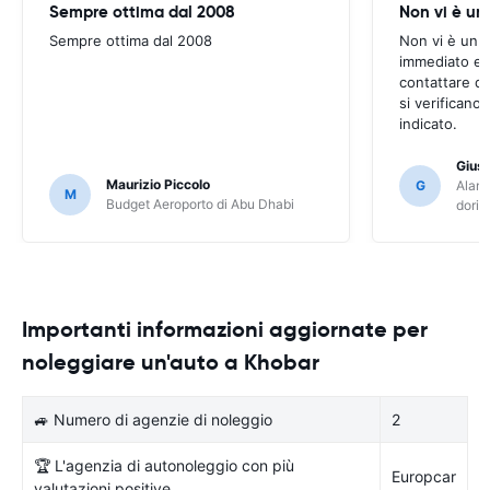
Sempre ottima dal 2008
Non vi è u
Sempre ottima dal 2008
Non vi è un 
immediato e s
contattare q
si verificano
indicato.
Gius
Maurizio Piccolo
G
Alamo
M
Budget Aeroporto di Abu Dhabi
dori
Importanti informazioni aggiornate per
noleggiare un'auto a Khobar
🚙 Numero di agenzie di noleggio
2
🏆 L'agenzia di autonoleggio con più
Europcar
valutazioni positive