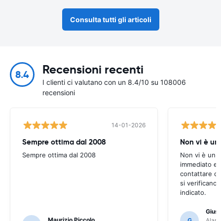
Consulta tutti gli articoli
Recensioni recenti
8.4
I clienti ci valutano con un 8.4/10 su 108006
recensioni
14-01-2026
Sempre ottima dal 2008
Non vi è u
Sempre ottima dal 2008
Non vi è un 
immediato e s
contattare q
si verificano
indicato.
Gius
Maurizio Piccolo
G
Alamo