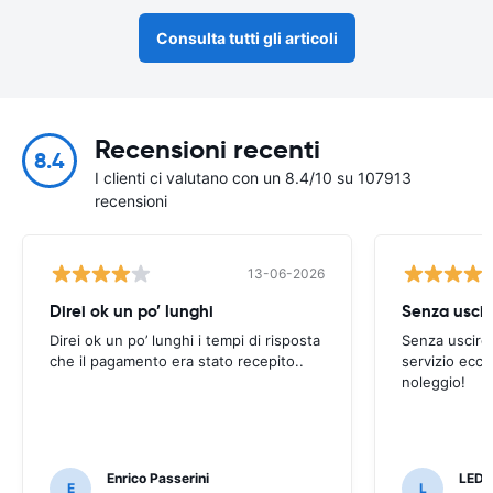
Consulta tutti gli articoli
Recensioni recenti
8.4
I clienti ci valutano con un 8.4/10 su 107913
recensioni
13-06-2026
Direi ok un po’ lunghi
Senza uscir
Direi ok un po’ lunghi i tempi di risposta
Senza uscire 
che il pagamento era stato recepito..
servizio ecce
noleggio!
Enrico Passerini
LED
E
L