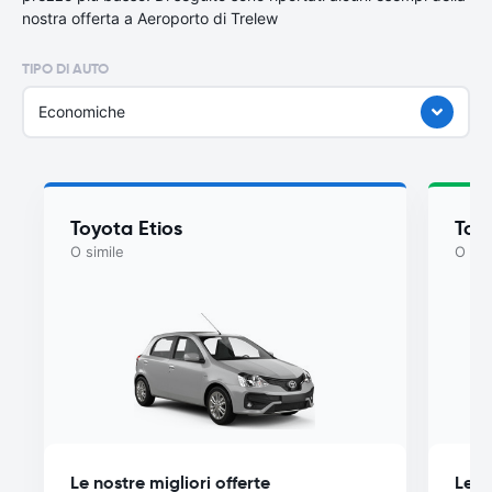
nostra offerta a Aeroporto di Trelew
TIPO DI AUTO
Economiche
Toyota Etios
Toyo
O simile
O sim
Le nostre migliori offerte
Le n