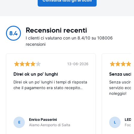
Recensioni recenti
8.4
I clienti ci valutano con un 8.4/10 su 108006
recensioni
13-06-2026
Direi ok un po’ lunghi
Senza uscir
Direi ok un po’ lunghi i tempi di risposta
Senza uscire 
che il pagamento era stato recepito..
servizio ecce
noleggio!
Enrico Passerini
LED
E
L
Alamo Aeroporto di Salta
Foco 