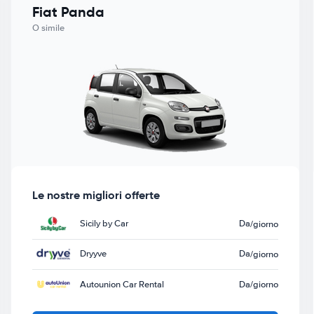
Fiat Panda
O simile
Le nostre migliori offerte
Sicily by Car
Da
/giorno
Dryyve
Da
/giorno
Autounion Car Rental
Da
/giorno