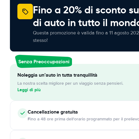
Fino a 20% di sconto su
di auto in tutto il mond
Questa promozione è valida fino a 11 agosto 202
stesso!
Senza Preoccupazioni
Noleggia un’auto in tutta tranquillità
La nostra scelta migliore per un viaggio senza pensieri.
Leggi di più
Cancellazione
gratuita
Fino a 48 ore prima dell'orario programmato per il preliev