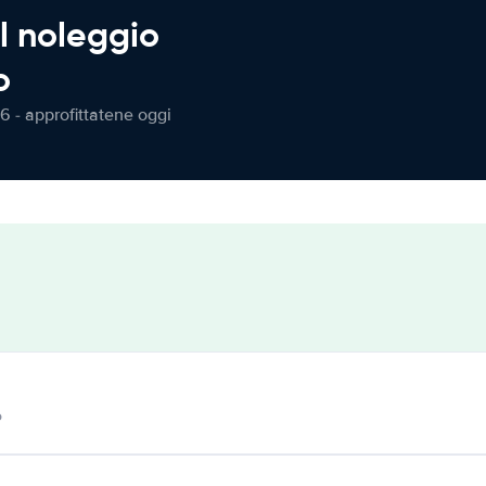
l noleggio
o
6 - approfittatene oggi
o