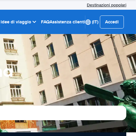
Destinazioni popolari
 idee di viaggio
FAQ
Assistenza clienti
(IT)
Accedi
na