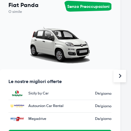
Fiat Panda
Senza Preoccupazioni
O simile
Le nostre migliori offerte
Sicily by Car
Da
/giorno
Autounion Car Rental
Da
/giorno
Megadrive
Da
/giorno