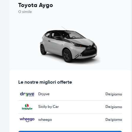
Toyota Aygo
O simile
Le nostre migliori offerte
Dryyve
Da
/giorno
Sicily by Car
Da
/giorno
wheego
Da
/giorno