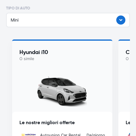
TIPO DI AUTO
Mini
Hyundai i10
Che
O simile
O sim
Le nostre migliori offerte
Le n
Autounion Car Rental
Da
/giorno