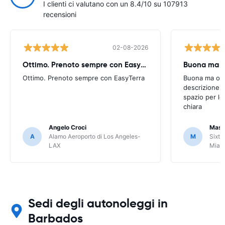
I clienti ci valutano con un 8.4/10 su 107913
recensioni
02-08-2026
Ottimo. Prenoto sempre con EasyTerra
Buona ma oc
Ottimo. Prenoto sempre con EasyTerra
Buona ma occo
descrizione a
spazio per le
chiara
Angelo Croci
Mass
A
Alamo Aeroporto di Los Angeles-
M
Sixt 
LAX
Miam
Sedi degli autonoleggi in
Barbados