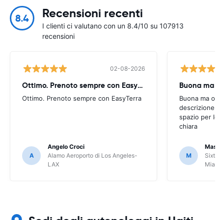
Recensioni recenti
8.4
I clienti ci valutano con un 8.4/10 su 107913
recensioni
02-08-2026
Ottimo. Prenoto sempre con EasyTerra
Buona ma oc
Ottimo. Prenoto sempre con EasyTerra
Buona ma occo
descrizione a
spazio per le
chiara
Angelo Croci
Mass
A
Alamo Aeroporto di Los Angeles-
M
Sixt 
LAX
Miam