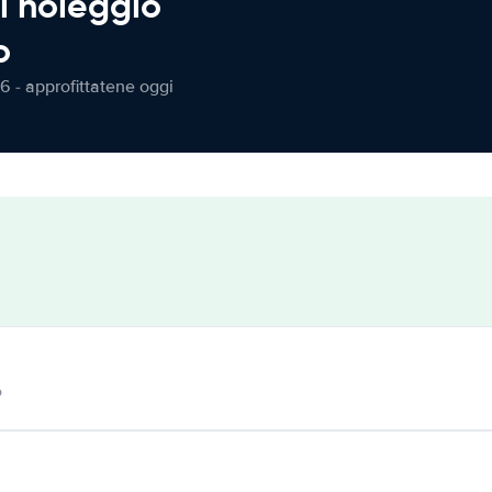
l noleggio
o
6 - approfittatene oggi
o