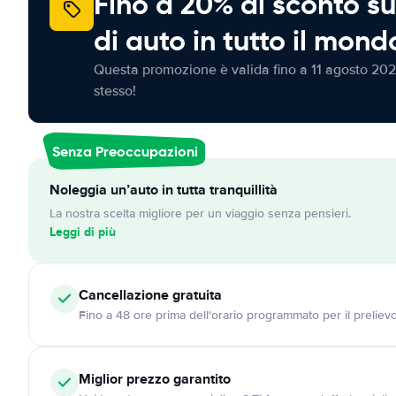
Fino a 20% di sconto su
di auto in tutto il mond
Questa promozione è valida fino a 11 agosto 202
stesso!
Senza Preoccupazioni
Noleggia un’auto in tutta tranquillità
La nostra scelta migliore per un viaggio senza pensieri.
Leggi di più
Cancellazione
gratuita
Fino a 48 ore prima dell'orario programmato per il preliev
Miglior prezzo garantito