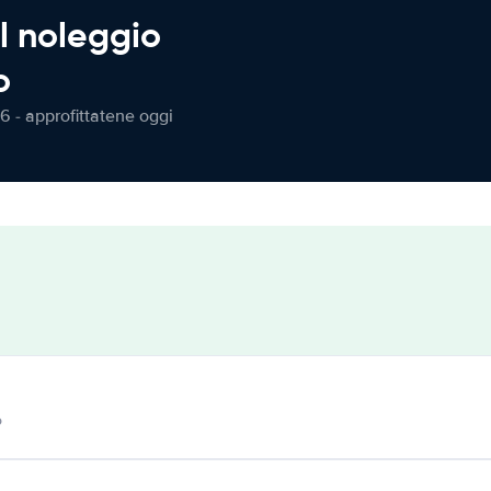
l noleggio
o
6 - approfittatene oggi
o