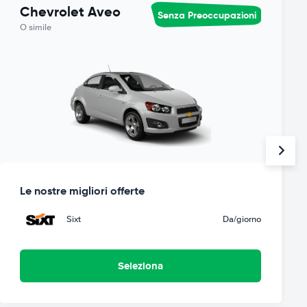
Chevrolet Aveo
Senza Preoccupazioni
O simile
Le nostre migliori offerte
Sixt
Da
/giorno
Seleziona