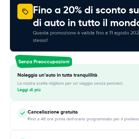
Fino a 20% di sconto su
di auto in tutto il mond
Questa promozione è valida fino a 11 agosto 202
stesso!
Senza Preoccupazioni
Noleggia un’auto in tutta tranquillità
La nostra scelta migliore per un viaggio senza pensieri.
Leggi di più
Cancellazione
gratuita
Fino a 48 ore prima dell'orario programmato per il preliev